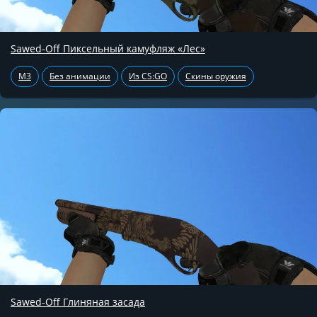
Sawed-Off Пиксельный камуфляж «Лес»
M3
Без анимации
Из CS:GO
Скины оружия
Sawed-Off Глиняная засада