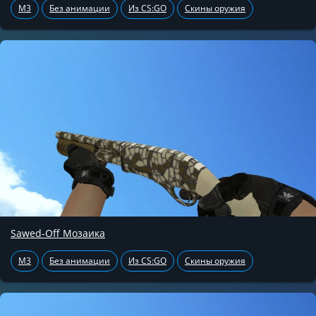
M3
Без анимации
Из CS:GO
Скины оружия
Sawed-Off Мозаика
M3
Без анимации
Из CS:GO
Скины оружия