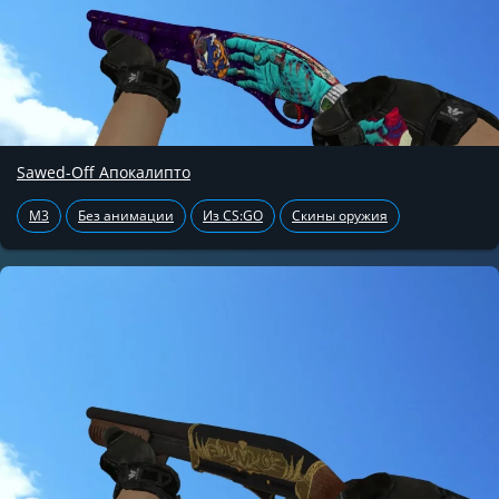
Sawed-Off Апокалипто
M3
Без анимации
Из CS:GO
Скины оружия