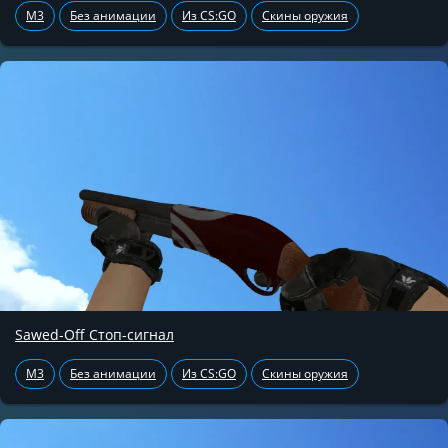
M3
Без анимации
Из CS:GO
Скины оружия
Sawed-Off Стоп-сигнал
M3
Без анимации
Из CS:GO
Скины оружия