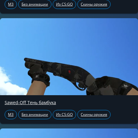
M3
Без анимации
Из CS:GO
Скины оружия
Sawed-Off Тень бамбука
M3
Без анимации
Из CS:GO
Скины оружия