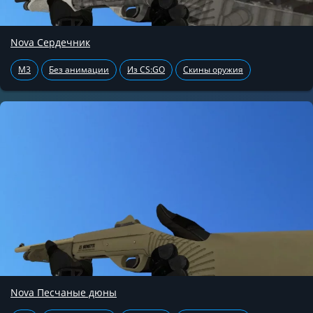
Nova Сердечник
M3
Без анимации
Из CS:GO
Скины оружия
Nova Песчаные дюны