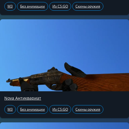
M3
Без анимации
Из CS:GO
Скины оружия
Nova Антиквариат
M3
Без анимации
Из CS:GO
Скины оружия