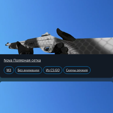
Nova Полярная сетка
M3
Без анимации
Из CS:GO
Скины оружия