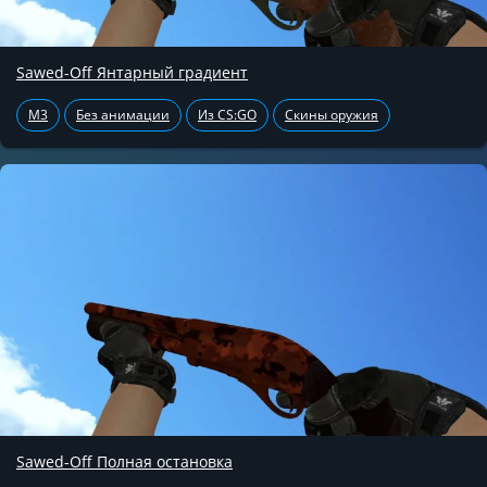
Sawed-Off Янтарный градиент
M3
Без анимации
Из CS:GO
Скины оружия
Sawed-Off Полная остановка