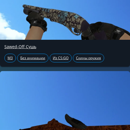
Sawed-Off Сушь
M3
Без анимации
Из CS:GO
Скины оружия