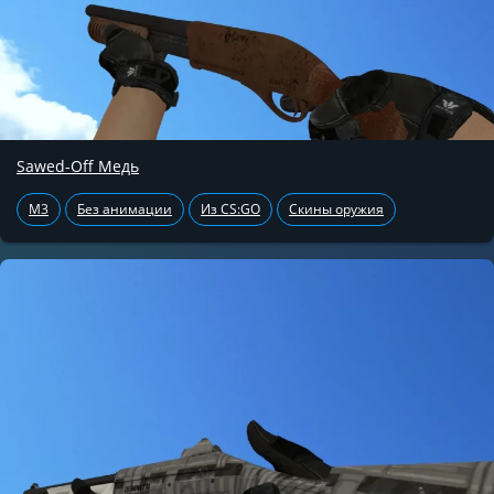
Sawed-Off Медь
M3
Без анимации
Из CS:GO
Скины оружия