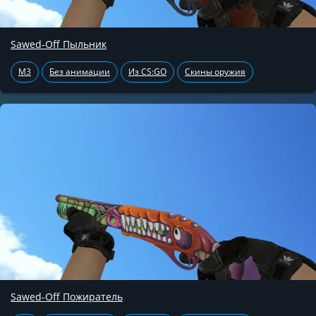
Sawed-Off Пыльник
M3
Без анимации
Из CS:GO
Скины оружия
Sawed-Off Пожиратель