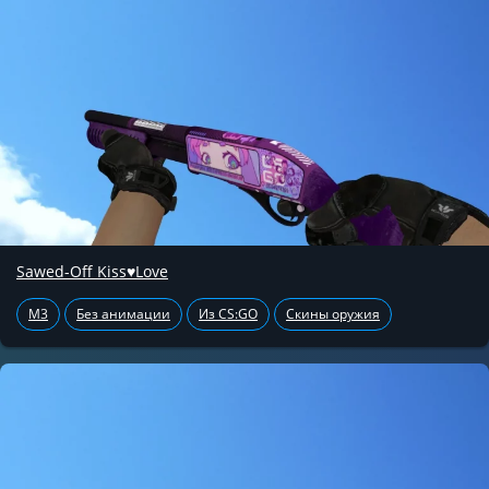
Sawed-Off Kiss♥Love
M3
Без анимации
Из CS:GO
Скины оружия