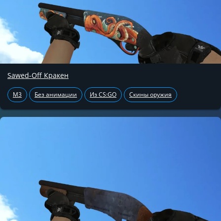
Sawed-Off Кракен
M3
Без анимации
Из CS:GO
Скины оружия