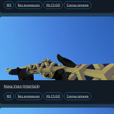
M3
Без анимации
Из CS:GO
Скины оружия
Nova Узел (Interlock)
M3
Без анимации
Из CS:GO
Скины оружия