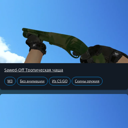
Sawed-Off Тропическая чаща
M3
Без анимации
Из CS:GO
Скины оружия