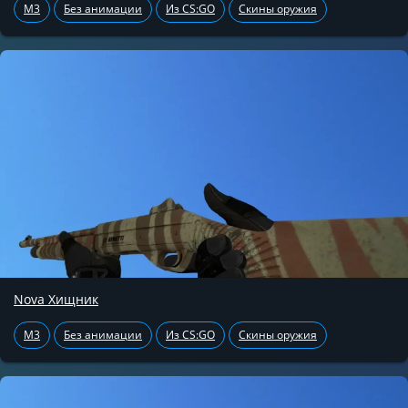
M3
Без анимации
Из CS:GO
Скины оружия
Nova Хищник
M3
Без анимации
Из CS:GO
Скины оружия