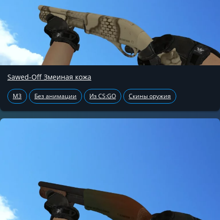
Sawed-Off Змеиная кожа
M3
Без анимации
Из CS:GO
Скины оружия