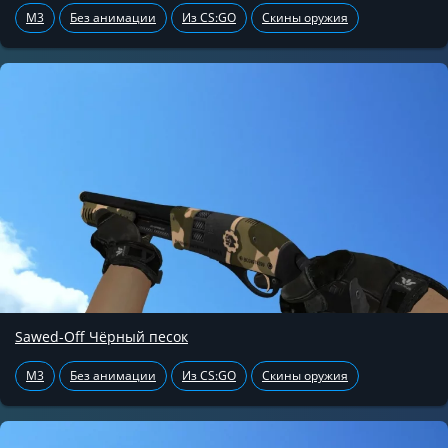
M3
Без анимации
Из CS:GO
Скины оружия
Sawed-Off Чёрный песок
M3
Без анимации
Из CS:GO
Скины оружия