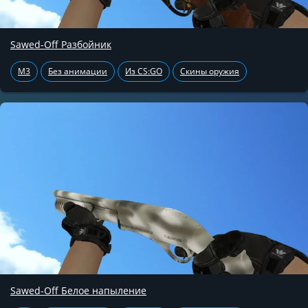
Sawed-Off Разбойник
M3
Без анимации
Из CS:GO
Скины оружия
Sawed-Off Белое напыление