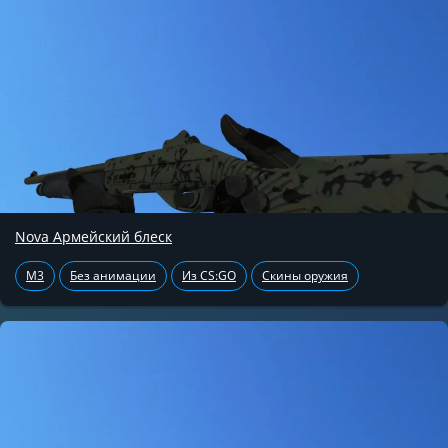
Nova Армейский блеск
M3
Без анимации
Из CS:GO
Скины оружия