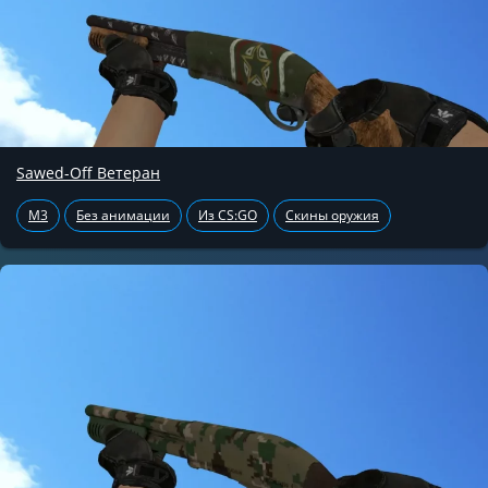
Sawed-Off Ветеран
M3
Без анимации
Из CS:GO
Скины оружия