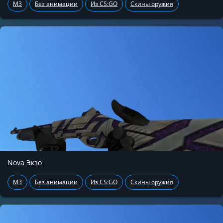
M3
Без анимации
Из CS:GO
Скины оружия
Nova Экзо
M3
Без анимации
Из CS:GO
Скины оружия