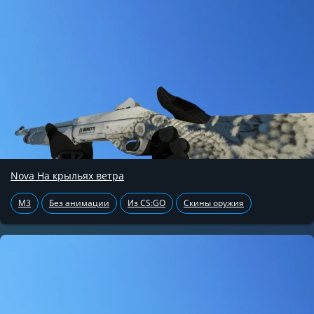
Nova На крыльях ветра
M3
Без анимации
Из CS:GO
Скины оружия