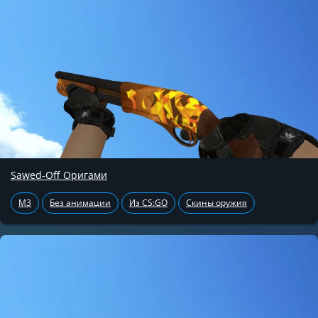
Sawed-Off Оригами
M3
Без анимации
Из CS:GO
Скины оружия