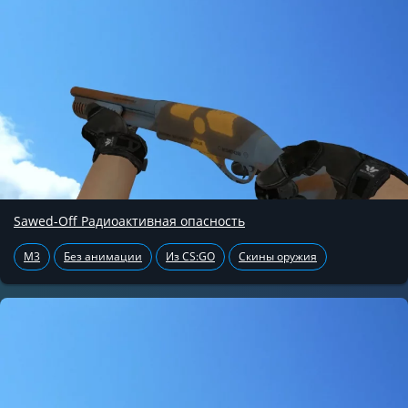
Sawed-Off Радиоактивная опасность
M3
Без анимации
Из CS:GO
Скины оружия