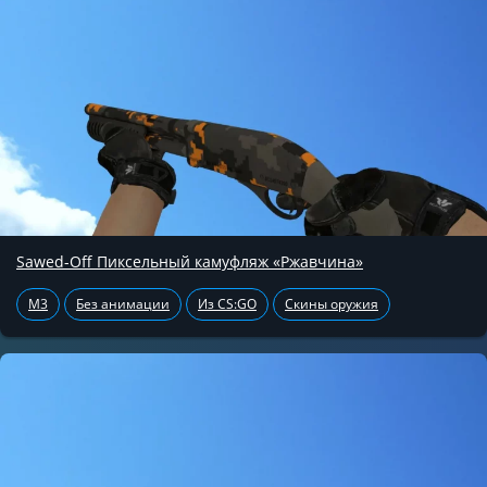
Sawed-Off Пиксельный камуфляж «Ржавчина»
M3
Без анимации
Из CS:GO
Скины оружия