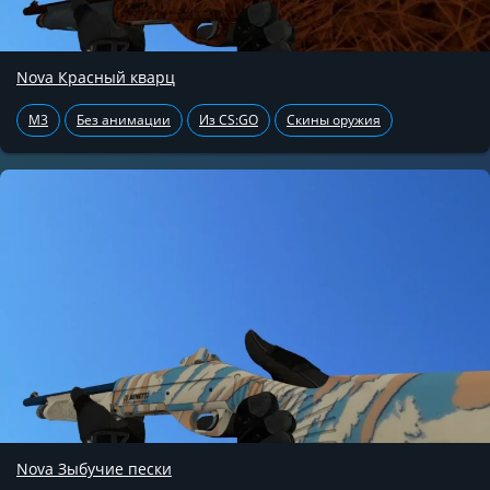
Nova Красный кварц
M3
Без анимации
Из CS:GO
Скины оружия
Nova Зыбучие пески