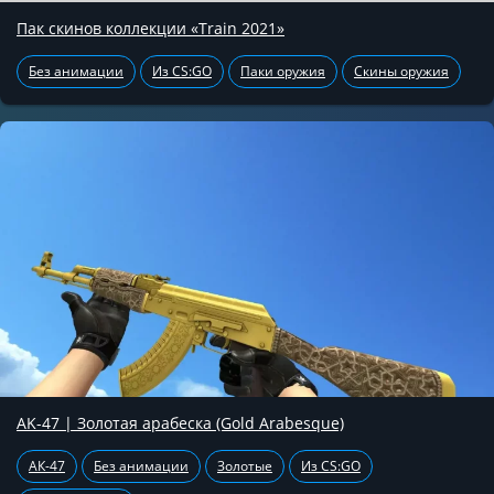
Пак скинов коллекции «Train 2021»
Без анимации
Из CS:GO
Паки оружия
Скины оружия
AK-47 | Золотая арабеска (Gold Arabesque)
АК-47
Без анимации
Золотые
Из CS:GO