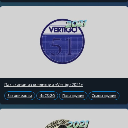
Пак скинов из коллекции «Vertigo 2021»
Без анимации
Из CS:GO
Паки оружия
Скины оружия