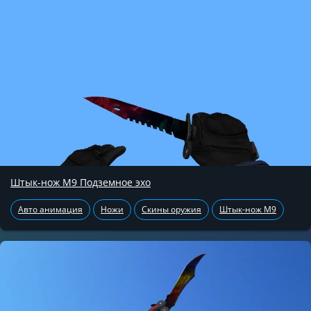
Штык-нож М9 Подземное эхо
Авто анимация
Ножи
Скины оружия
Штык-нож М9