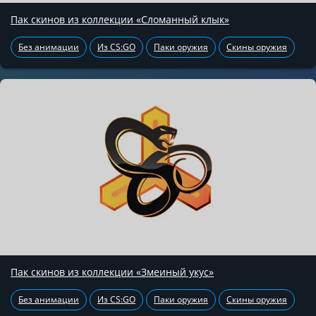
Пак скинов из коллекции «Сломанный клык»
Без анимации
Из CS:GO
Паки оружия
Скины оружия
Пак скинов из коллекции «Змеиный укус»
Без анимации
Из CS:GO
Паки оружия
Скины оружия