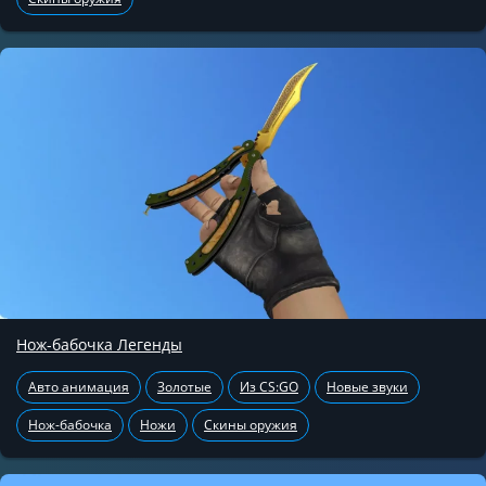
Нож-бабочка Легенды
Авто анимация
Золотые
Из CS:GO
Новые звуки
Нож-бабочка
Ножи
Скины оружия