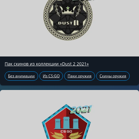
Пак скинов из коллекции «Dust 2 2021»
Без анимации
Из CS:GO
Паки оружия
Скины оружия