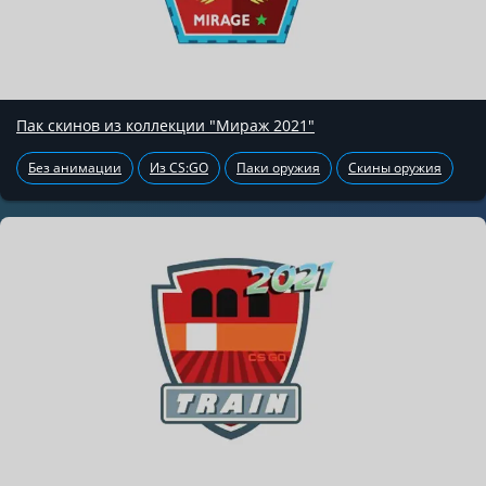
Пак скинов из коллекции "Мираж 2021"
Без анимации
Из CS:GO
Паки оружия
Скины оружия