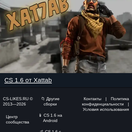
CS 1.6 от Xattab
CS-LIKES.RU ©
📁 Другие
Контакты
|
Политика
2013—2026
сборки
конфиденциальности
|
Условия использования
📱
CS 1.6 на
Центр
Android
сообщества
🤙
CS 1.6 с