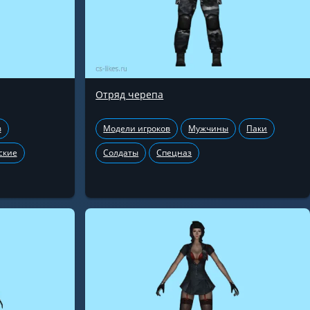
Отряд черепа
в
Модели игроков
Мужчины
Паки
ские
Солдаты
Спецназ