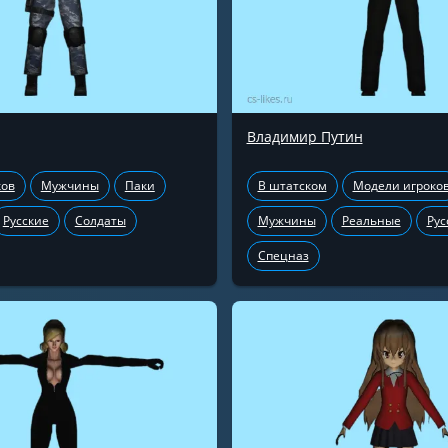
Владимир Путин
ков
Мужчины
Паки
В штатском
Модели игроко
Русские
Солдаты
Мужчины
Реальные
Рус
Спецназ