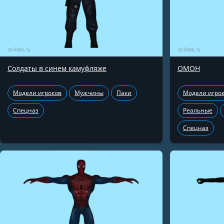
Солдаты в синем камуфляже
ОМОН
Модели игроков
Мужчины
Паки
Модели игро
Спецназ
Реальные
Спецназ