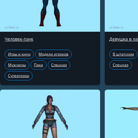
Человек-паук
Девушка в ла
Игры и кино
Модели игроков
В штатском
Мужчины
Паки
Спецназ
Спецназ
Супергерои