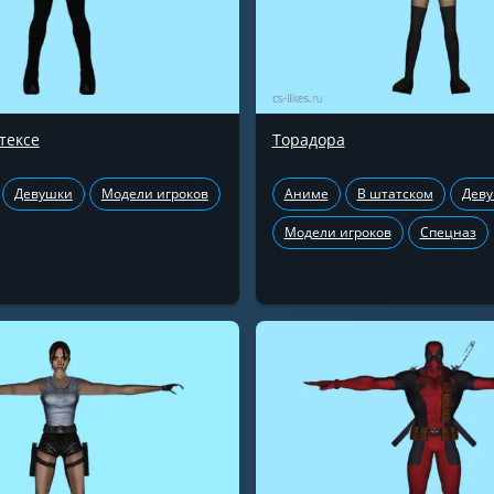
тексе
Торадора
Девушки
Модели игроков
Аниме
В штатском
Дев
Модели игроков
Спецназ