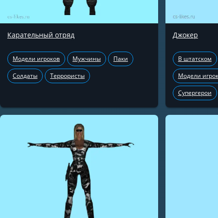
Карательный отряд
Джокер
Модели игроков
Мужчины
Паки
В штатском
Солдаты
Террористы
Модели игро
Супергерои