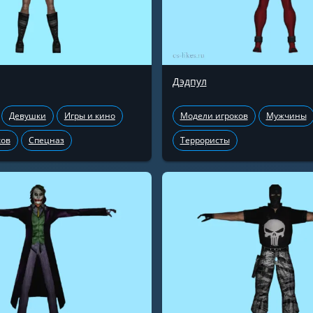
Дэдпул
Девушки
Игры и кино
Модели игроков
Мужчины
ков
Спецназ
Террористы