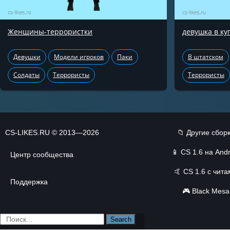
Женщины-террористки
девушка в ку
Девушки
Модели игроков
Паки
В штатском
Солдаты
Террористы
Террористы
CS-LIKES.RU © 2013—2026
📁 Другие сбор
📱
CS 1.6 на Andr
Центр сообщества
🤙
CS 1.6 с чит
Поддержка
🎮
Black Mesa
Search