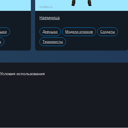
Наемница
ушки
Девушки
Модели игроков
Солдаты
ы
Террористы
Условия использования