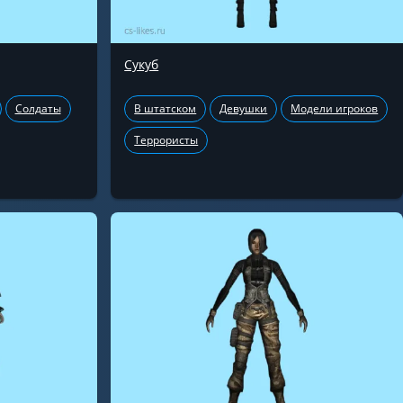
Сукуб
Солдаты
В штатском
Девушки
Модели игроков
Террористы