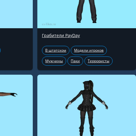
Грабители PayDay
В штатском
Модели игроков
Мужчины
Паки
Террористы