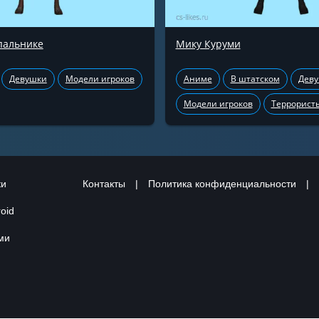
пальнике
Мику Куруми
Девушки
Модели игроков
Аниме
В штатском
Дев
Модели игроков
Террорист
ки
Контакты
|
Политика конфиденциальности
|
oid
ами