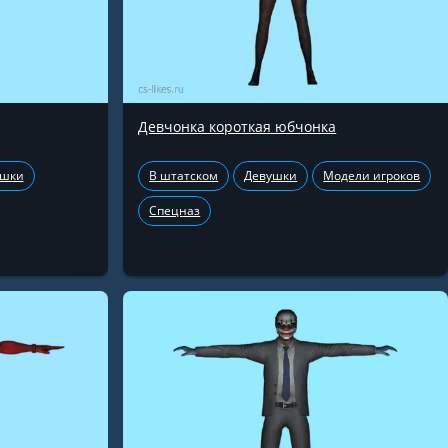
Девчонка короткая юбчонка
ушки
В штатском
Девушки
Модели игроков
Спецназ