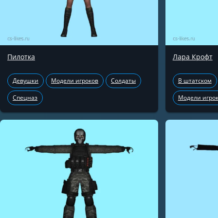
Пилотка
Лара Крофт
Девушки
Модели игроков
Солдаты
В штатском
Спецназ
Модели игро