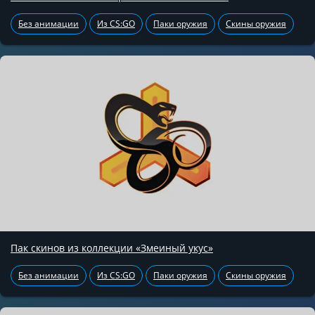
Без анимации
Из CS:GO
Паки оружия
Скины оружия
Пак скинов из коллекции «Змеиный укус»
Без анимации
Из CS:GO
Паки оружия
Скины оружия