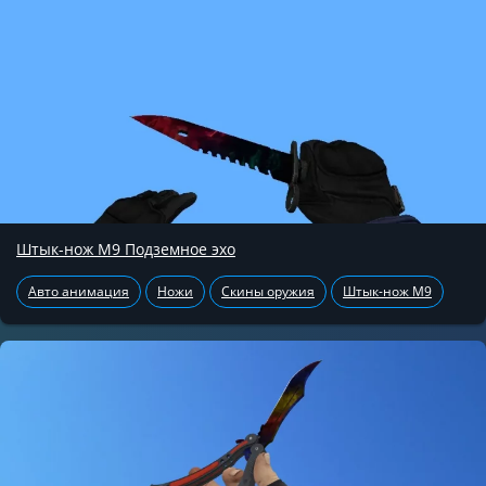
Штык-нож М9 Подземное эхо
Авто анимация
Ножи
Скины оружия
Штык-нож М9