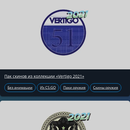
Пак скинов из коллекции «Vertigo 2021»
Без анимации
Из CS:GO
Паки оружия
Скины оружия