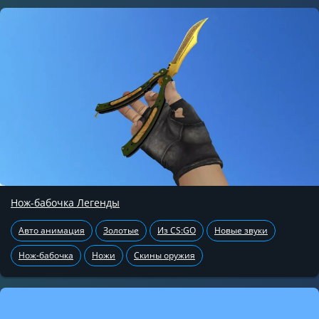
Нож-бабочка Легенды
Авто анимация
Золотые
Из CS:GO
Новые звуки
Нож-бабочка
Ножи
Скины оружия