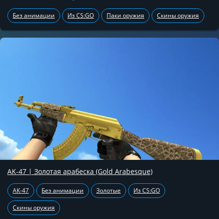
Без анимации
Из CS:GO
Паки оружия
Скины оружия
AK-47 | Золотая арабеска (Gold Arabesque)
АК-47
Без анимации
Золотые
Из CS:GO
Скины оружия