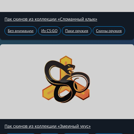
Пак скинов из коллекции «Сломанный клык»
Без анимации
Из CS:GO
Паки оружия
Скины оружия
Пак скинов из коллекции «Змеиный укус»