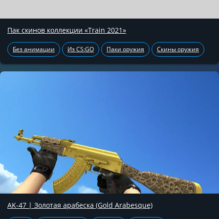
Пак скинов коллекции «Train 2021»
Без анимации
Из CS:GO
Паки оружия
Скины оружия
AK-47 | Золотая арабеска (Gold Arabesque)