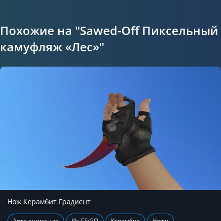
Похожие на "Sawed-Off Пиксельный
камуфляж «Лес»"
Нож Керамбит Градиент
Авто анимация
Из CS:GO
Керамбит
Ножи