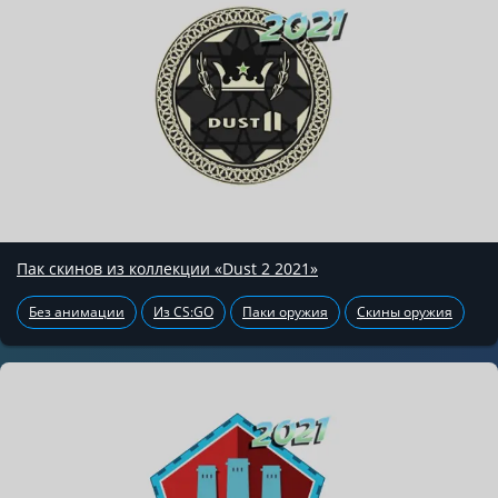
Пак скинов из коллекции «Dust 2 2021»
Без анимации
Из CS:GO
Паки оружия
Скины оружия