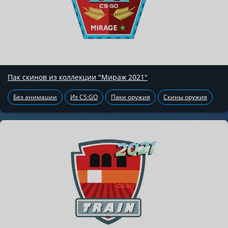
Пак скинов из коллекции "Мираж 2021"
Без анимации
Из CS:GO
Паки оружия
Скины оружия