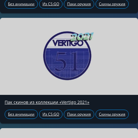
Без анимации
Из CS:GO
Паки оружия
Скины оружия
Пак скинов из коллекции «Vertigo 2021»
Без анимации
Из CS:GO
Паки оружия
Скины оружия