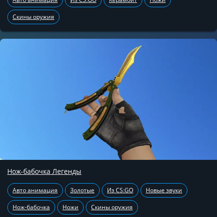
Скины оружия
Нож-бабочка Легенды
Авто анимация
Золотые
Из CS:GO
Новые звуки
Нож-бабочка
Ножи
Скины оружия