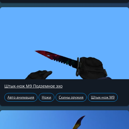
Штык-нож М9 Подземное эхо
Авто анимация
Ножи
Скины оружия
Штык-нож М9