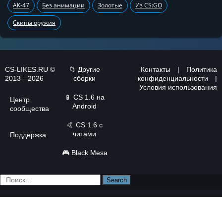
АК-47
Без анимации
Золотые
Из CS:GO
Скины оружия
CS-LIKES.RU ©
📁 Другие
Контакты
|
Политика
2013—2026
сборки
конфиденциальности
|
Условия использования
📱
CS 1.6 на
Центр
Android
сообщества
🤙
CS 1.6 с
читами
Поддержка
🎮
Black Mesa
Search