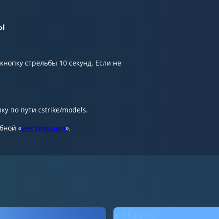
ы
нопку стрельбы 10 секунд. Если не
у по пути cstrike/models.
обной «
инструкции
».