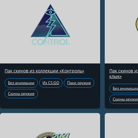
Пак скинов из коллекции «Контроль»
Пак скинов 
клык»
Без анимации
Из CS:GO
Паки оружия
Без анимаци
Скины оружия
Скины оружи