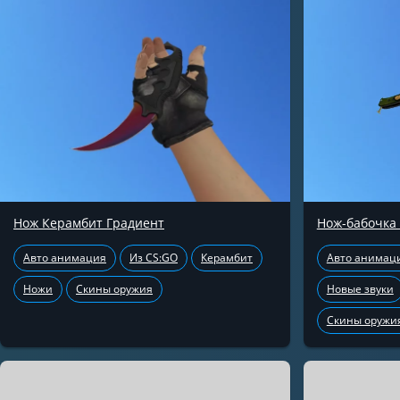
Нож Керамбит Градиент
Нож-бабочка
Авто анимация
Из CS:GO
Керамбит
Авто анимац
Ножи
Скины оружия
Новые звуки
Скины оружи