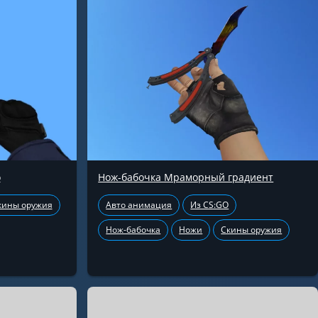
о
Нож-бабочка Мраморный градиент
кины оружия
Авто анимация
Из CS:GO
Нож-бабочка
Ножи
Скины оружия