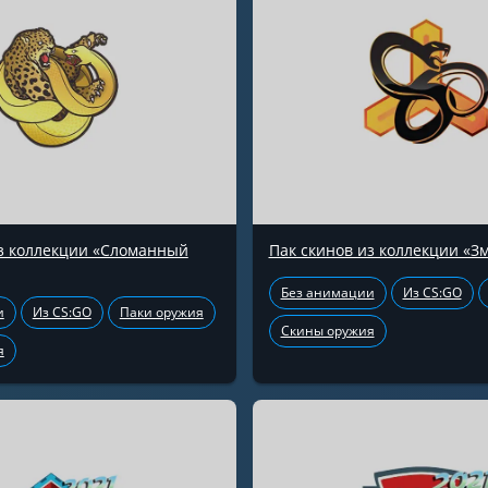
из коллекции «Сломанный
Пак скинов из коллекции «З
Без анимации
Из CS:GO
и
Из CS:GO
Паки оружия
Скины оружия
я