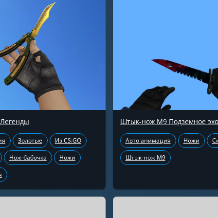
 Легенды
Штык-нож М9 Подземное эх
ия
Золотые
Из CS:GO
Авто анимация
Ножи
С
Нож-бабочка
Ножи
Штык-нож М9
я