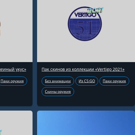
меиный укус»
Пак скинов из коллекции «Vertigo 2021»
Паки оружия
Без анимации
Из CS:GO
Паки оружия
Скины оружия