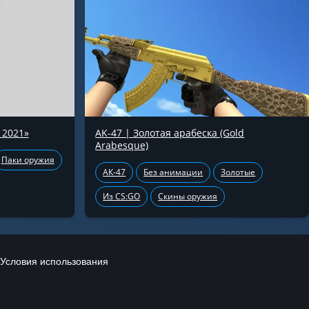
 2021»
AK-47 | Золотая арабеска (Gold
Arabesque)
Паки оружия
АК-47
Без анимации
Золотые
Из CS:GO
Скины оружия
Условия использования