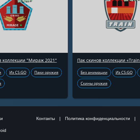
з коллекции "Мираж 2021"
Пак скинов коллекции «Train
и
Из CS:GO
Паки оружия
Без анимации
Из CS:GO
я
Скины оружия
ки
Контакты
|
Политика конфиденциальности
|
oid