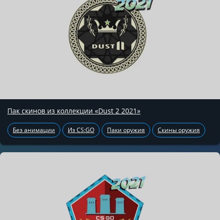
Пак скинов из коллекции «Dust 2 2021»
Без анимации
Из CS:GO
Паки оружия
Скины оружия