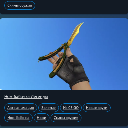
Скины оружия
Нож-бабочка Легенды
Авто анимация
Золотые
Из CS:GO
Новые звуки
Нож-бабочка
Ножи
Скины оружия