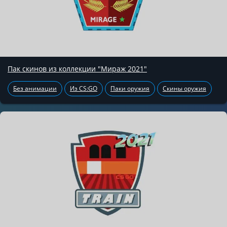
Пак скинов из коллекции "Мираж 2021"
Без анимации
Из CS:GO
Паки оружия
Скины оружия