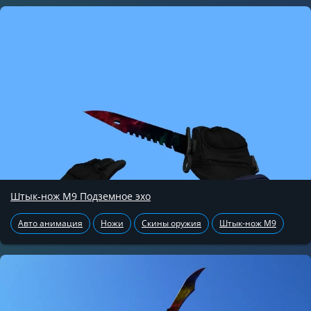
Штык-нож М9 Подземное эхо
Авто анимация
Ножи
Скины оружия
Штык-нож М9