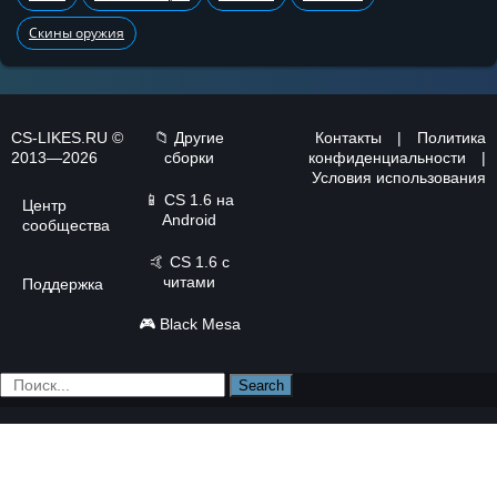
Скины оружия
CS-LIKES.RU ©
📁 Другие
Контакты
|
Политика
2013—2026
сборки
конфиденциальности
|
Условия использования
📱
CS 1.6 на
Центр
Android
сообщества
🤙
CS 1.6 с
читами
Поддержка
🎮
Black Mesa
Search