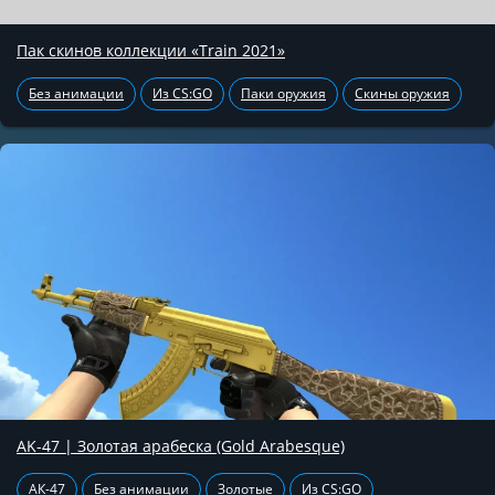
Пак скинов коллекции «Train 2021»
Без анимации
Из CS:GO
Паки оружия
Скины оружия
AK-47 | Золотая арабеска (Gold Arabesque)
АК-47
Без анимации
Золотые
Из CS:GO