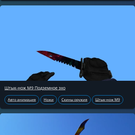
Штык-нож М9 Подземное эхо
Авто анимация
Ножи
Скины оружия
Штык-нож М9