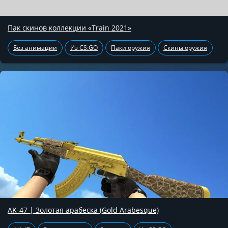
Пак скинов коллекции «Train 2021»
Без анимации
Из CS:GO
Паки оружия
Скины оружия
AK-47 | Золотая арабеска (Gold Arabesque)