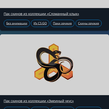
Пак скинов из коллекции «Сломанный клык»
Без анимации
Из CS:GO
Паки оружия
Скины оружия
Пак скинов из коллекции «Змеиный укус»