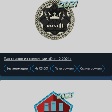
Пак скинов из коллекции «Dust 2 2021»
Без анимации
Из CS:GO
Паки оружия
Скины оружия