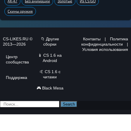
АК-47
Без анимации
Золотые
Из CS:GO
Скины оружия
CS-LIKES.RU ©
📁 Другие
Контакты
|
Политика
2013—2026
сборки
конфиденциальности
|
Условия использования
📱
CS 1.6 на
Центр
Android
сообщества
🤙
CS 1.6 с
читами
Поддержка
🎮
Black Mesa
Search