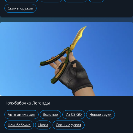
Скины оружия
Нож-бабочка Легенды
Авто анимация
Золотые
Из CS:GO
Новые звуки
Нож-бабочка
Ножи
Скины оружия