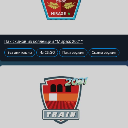
Пак скинов из коллекции "Мираж 2021"
Без анимации
Из CS:GO
Паки оружия
Скины оружия