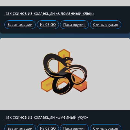
Пак скинов из коллекции «Сломанный клык»
Без анимации
Из CS:GO
Паки оружия
Скины оружия
Пак скинов из коллекции «Змеиный укус»
Без анимации
Из CS:GO
Паки оружия
Скины оружия