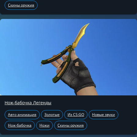
Скины оружия
Нож-бабочка Легенды
Авто анимация
Золотые
Из CS:GO
Новые звуки
Нож-бабочка
Ножи
Скины оружия