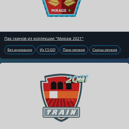
Пак скинов из коллекции "Мираж 2021"
Без анимации
Из CS:GO
Паки оружия
Скины оружия