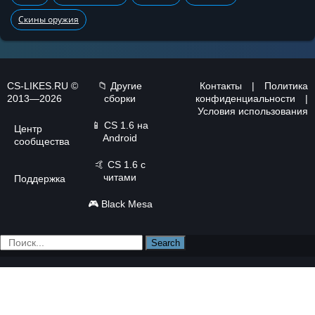
Скины оружия
CS-LIKES.RU ©
📁 Другие
Контакты
|
Политика
2013—2026
сборки
конфиденциальности
|
Условия использования
📱
CS 1.6 на
Центр
Android
сообщества
🤙
CS 1.6 с
читами
Поддержка
🎮
Black Mesa
Search