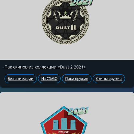
Пак скинов из коллекции «Dust 2 2021»
Без анимации
Из CS:GO
Паки оружия
Скины оружия