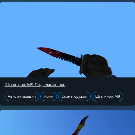
Штык-нож М9 Подземное эхо
Авто анимация
Ножи
Скины оружия
Штык-нож М9