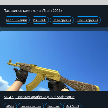
Пак скинов коллекции «Train 2021»
Без анимации
Из CS:GO
Паки оружия
Скины оружия
AK-47 | Золотая арабеска (Gold Arabesque)
АК-47
Без анимации
Золотые
Из CS:GO