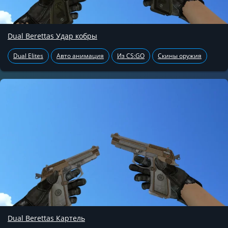
Dual Berettas Удар кобры
Dual Elites
Авто анимация
Из CS:GO
Скины оружия
Dual Berettas Картель