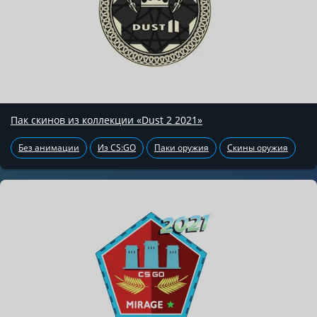
Пак скинов из коллекции «Dust 2 2021»
Без анимации
Из CS:GO
Паки оружия
Скины оружия