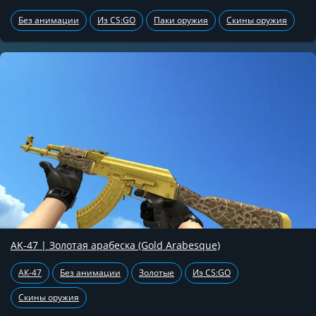
Без анимации
Из CS:GO
Паки оружия
Скины оружия
AK-47 | Золотая арабеска (Gold Arabesque)
АК-47
Без анимации
Золотые
Из CS:GO
Скины оружия