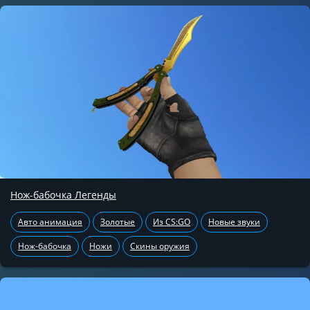
Нож-бабочка Легенды
Авто анимация
Золотые
Из CS:GO
Новые звуки
Нож-бабочка
Ножи
Скины оружия