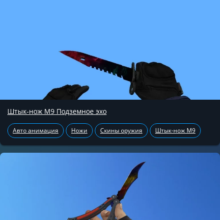
Штык-нож М9 Подземное эхо
Авто анимация
Ножи
Скины оружия
Штык-нож М9