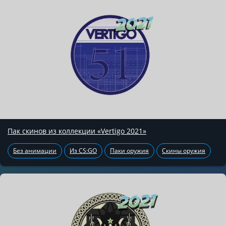
Пак скинов из коллекции «Vertigo 2021»
Без анимации
Из CS:GO
Паки оружия
Скины оружия