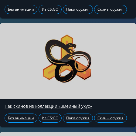
Без анимации
Из CS:GO
Паки оружия
Скины оружия
Пак скинов из коллекции «Змеиный укус»
Без анимации
Из CS:GO
Паки оружия
Скины оружия