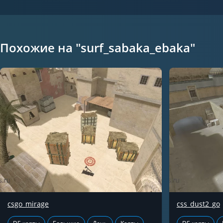
Похожие на "surf_sabaka_ebaka"
csgo_mirage
css_dust2_go