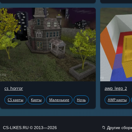
cs_horror
awp_lego_2
CS карты
Карты
Маленькие
Ночь
AWP карты
CS-LIKES.RU © 2013—2026
📁 Другие сбор