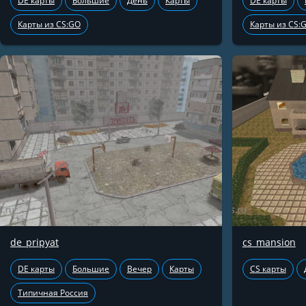
DE карты
Большие
День
Карты
DE карты
Карты из CS:GO
Карты из CS:
de_pripyat
cs_mansion
DE карты
Большие
Вечер
Карты
CS карты
Типичная Россия