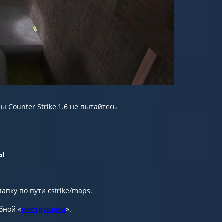
ы Counter Strike 1.6 не пытайтесь
ы
апку по пути cstrike/maps.
бной «
инструкции
».