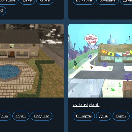
Большие
День
Карты
DE карты
Большие
День
GO
cs_krustykrab
День
Карты
Средние
CS карты
День
Карты