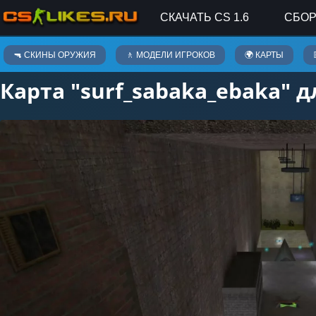
СКАЧАТЬ CS 1.6
СБОР
Карты
🔫 СКИНЫ ОРУЖИЯ
🚶 МОДЕЛИ ИГРОКОВ
🌍 КАРТЫ
Карта "surf_sabaka_ebaka" дл