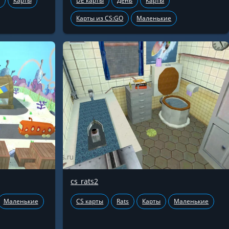
Карты
DE карты
День
Карты
Карты из CS:GO
Маленькие
cs_rats2
Маленькие
CS карты
Rats
Карты
Маленькие