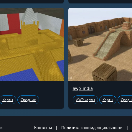
awp_india
Карты
Средние
AWP карты
Карты
Средн
ки
Контакты
|
Политика конфиденциальности
|