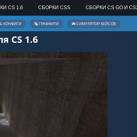
КИ CS 1.6
СБОРКИ CSS
СБОРКИ CS GO И CS
📝 КОНФИГИ
🔣 ГРАФФИТИ
🎮 СИМУЛЯТОР КЕЙСОВ
я CS 1.6