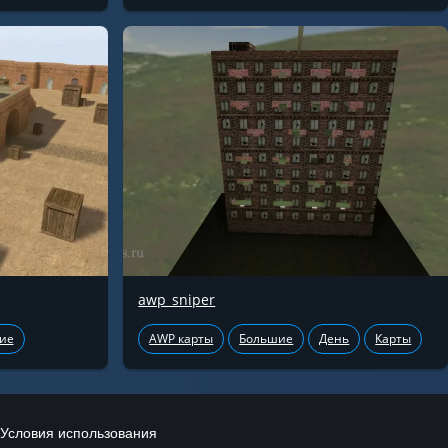
awp_sniper
ие
AWP карты
Большие
День
Карты
Условия использования