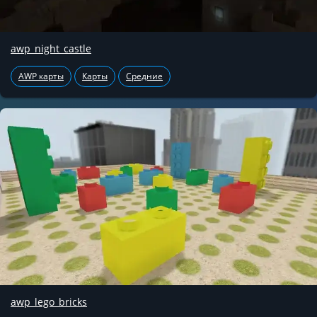
awp_night_castle
AWP карты
Карты
Средние
awp_lego_bricks