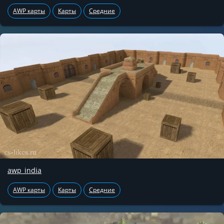
AWP карты
Карты
Средние
awp_india
AWP карты
Карты
Средние