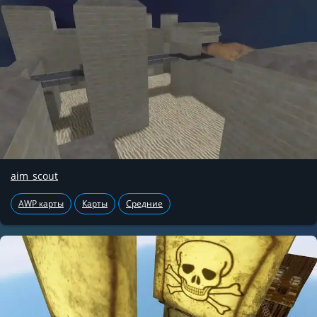
aim_scout
AWP карты
Карты
Средние