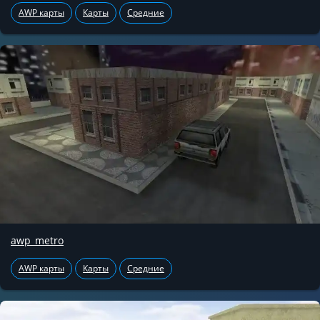
AWP карты
Карты
Средние
awp_metro
AWP карты
Карты
Средние