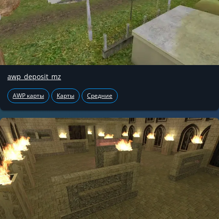
awp_deposit_mz
AWP карты
Карты
Средние