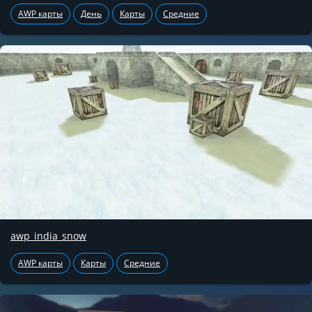
AWP карты
День
Карты
Средние
awp_india_snow
AWP карты
Карты
Средние