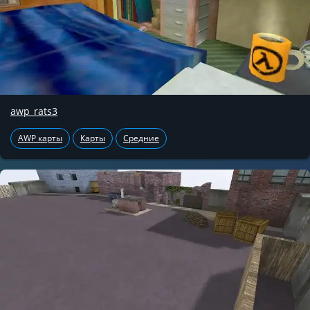
awp_rats3
AWP карты
Карты
Средние