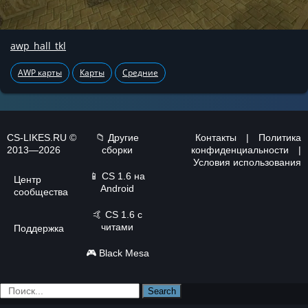
awp_hall_tkl
AWP карты
Карты
Средние
CS-LIKES.RU ©
📁 Другие
Контакты
|
Политика
2013—2026
сборки
конфиденциальности
|
Условия использования
📱
CS 1.6 на
Центр
Android
сообщества
🤙
CS 1.6 с
читами
Поддержка
🎮
Black Mesa
Search