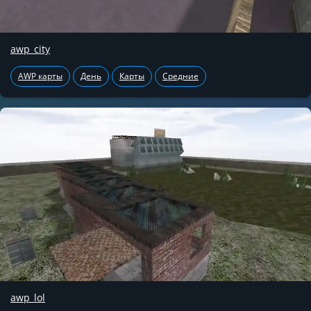
awp_city
AWP карты
День
Карты
Средние
awp_lol