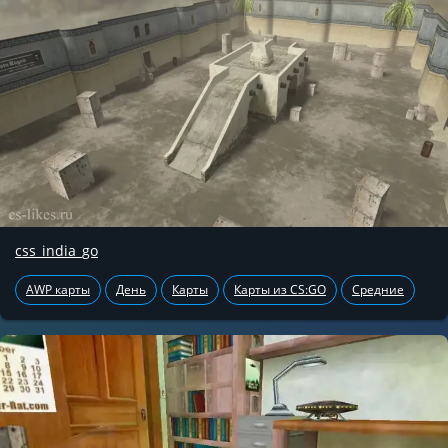
css_india_go
AWP карты
День
Карты
Карты из CS:GO
Средние