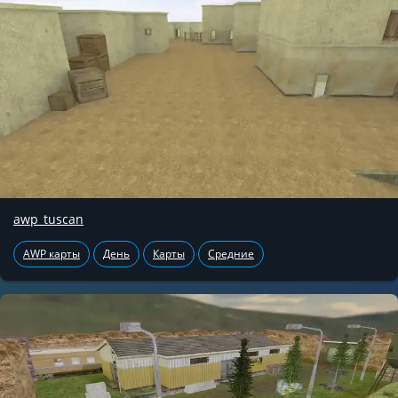
awp_tuscan
AWP карты
День
Карты
Средние