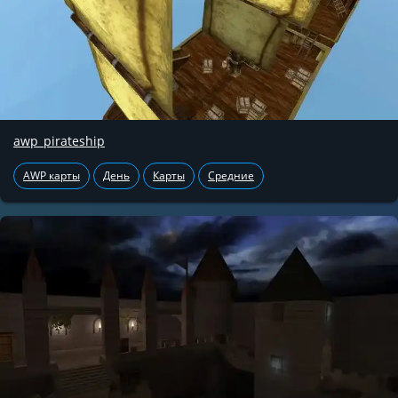
awp_pirateship
AWP карты
День
Карты
Средние