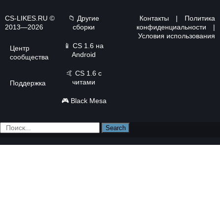
CS-LIKES.RU ©
📁 Другие
Контакты
|
Политика
2013—2026
сборки
конфиденциальности
|
Условия использования
📱
CS 1.6 на
Центр
Android
сообщества
🤙
CS 1.6 с
читами
Поддержка
🎮
Black Mesa
Search