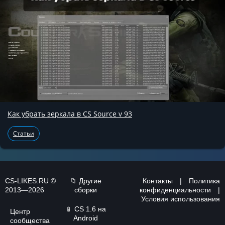
Как убрать зеркала в CS Source v 93
Статьи
CS-LIKES.RU ©
📁 Другие
Контакты
|
Политика
2013—2026
сборки
конфиденциальности
|
Условия использования
📱
CS 1.6 на
Центр
Android
сообщества