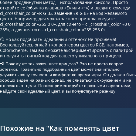
более продвинутый метод – использование консоли. Просто
откройте ее (обычно клавиша «Ё» или «~») и введите команду
cl_crosshair_color «R G B», заменив «R G B» на код желаемого
цвета. Например, для ярко-красного прицела введите
cl_crosshair_color «255 0 0», для синего – cl_crosshair_color «0 0
255», а для желтого – cl_crosshair_color «255 255 0».
🙄 Но как подобрать идеальный оттенок? Не проблема!
Воспользуйтесь онлайн конвертером цветов RGB, например,
ColorScheme. Там вы сможете экспериментировать с палитрой
и получить точный код для вашего уникального прицела.
📢 Почему же так важен цвет прицела? Это не просто вопрос
эстетики. Правильно подобранный цвет может значительно
улучшить вашу точность и комфорт во время игры. Он должен быть
хорошо виден на разных фонах, не сливаться с окружением и не
отвлекать от цели. Поэкспериментируйте с разными вариантами,
найдите свой идеальный цвет, и вы почувствуете разницу!
Похожие на "Как поменять цвет