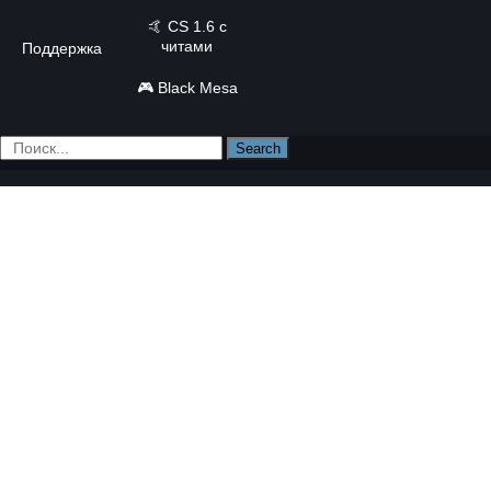
🤙
CS 1.6 с
читами
Поддержка
🎮
Black Mesa
Search