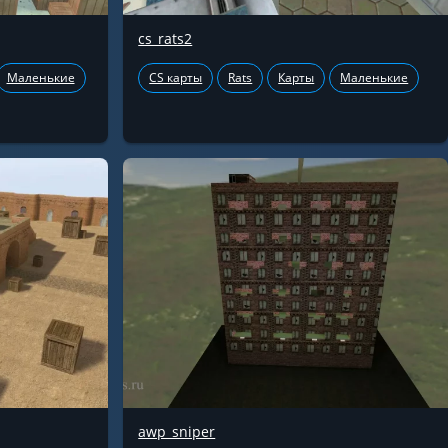
cs_rats2
Маленькие
CS карты
Rats
Карты
Маленькие
awp_sniper