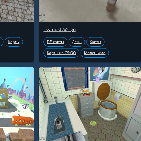
css_dust2x2_go
Карты
DE карты
День
Карты
Карты из CS:GO
Маленькие