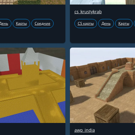
cs_krustykrab
День
Карты
Средние
CS карты
День
Карты
awp_india