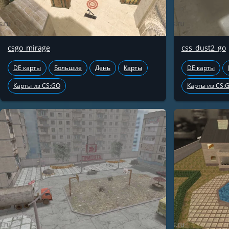
csgo_mirage
css_dust2_go
DE карты
Большие
День
Карты
DE карты
Карты из CS:GO
Карты из CS: