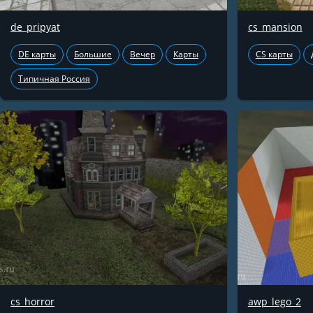
de_pripyat
cs_mansion
DE карты
Большие
Вечер
Карты
CS карты
Типичная Россия
cs_horror
awp_lego_2