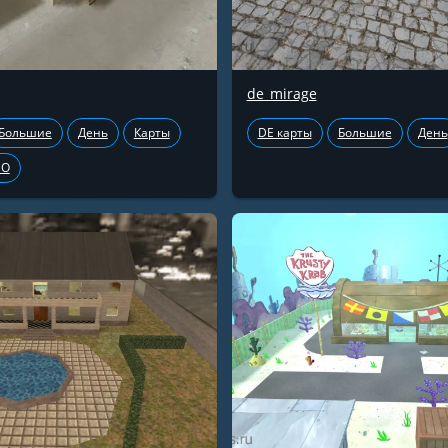
de_mirage
Большие
День
Карты
DE карты
Большие
День
GO