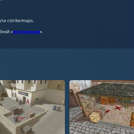
ти cstrike/maps.
бной «
инструкции
».