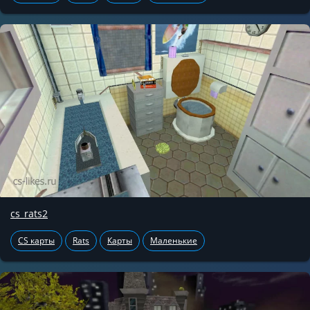
cs_rats2
CS карты
Rats
Карты
Маленькие