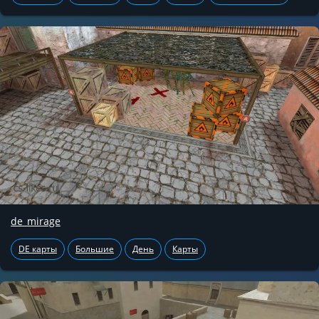
de_mirage
DE карты
Большие
День
Карты