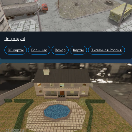
de_pripyat
DE карты
Большие
Вечер
Карты
Типичная Россия