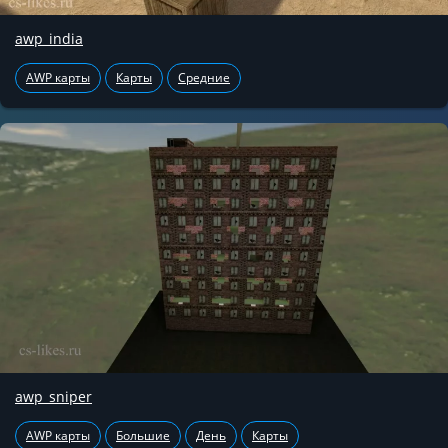
awp_india
AWP карты
Карты
Средние
awp_sniper
AWP карты
Большие
День
Карты