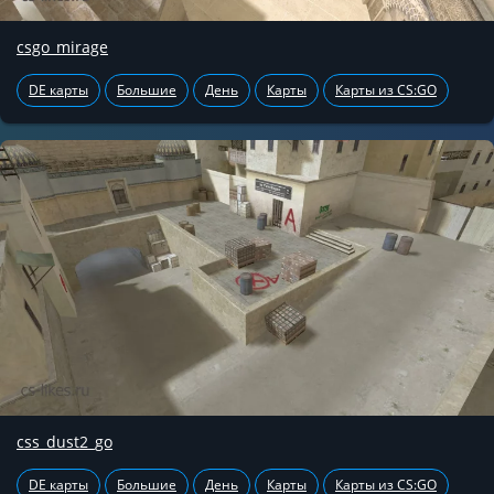
csgo_mirage
DE карты
Большие
День
Карты
Карты из CS:GO
css_dust2_go
DE карты
Большие
День
Карты
Карты из CS:GO