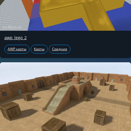
awp_lego_2
AWP карты
Карты
Средние