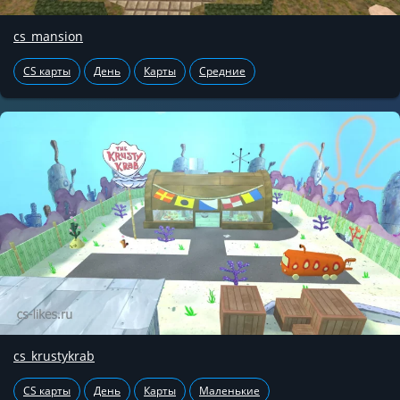
cs_mansion
CS карты
День
Карты
Средние
cs_krustykrab
CS карты
День
Карты
Маленькие