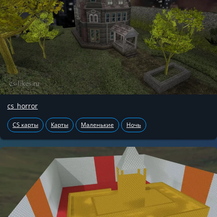
cs_horror
CS карты
Карты
Маленькие
Ночь