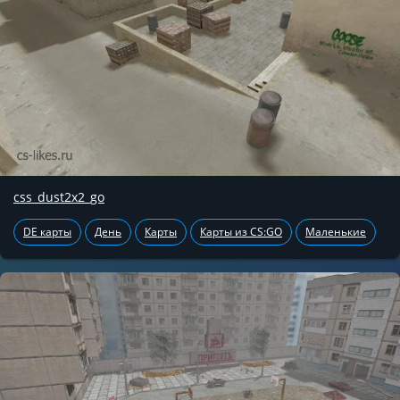
css_dust2x2_go
DE карты
День
Карты
Карты из CS:GO
Маленькие