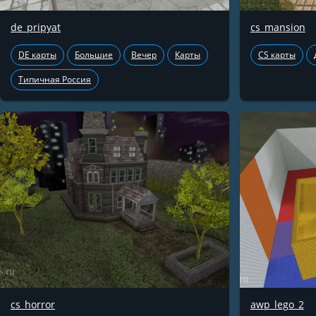
de_pripyat
cs_mansion
DE карты
Большие
Вечер
Карты
CS карты
Типичная Россия
cs_horror
awp_lego_2