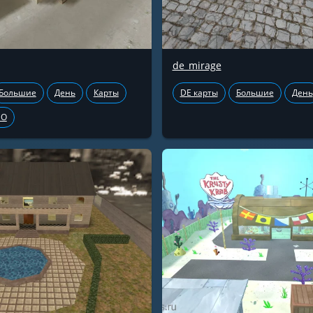
de_mirage
Большие
День
Карты
DE карты
Большие
День
GO