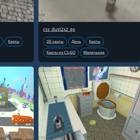
css_dust2x2_go
Карты
DE карты
День
Карты
Карты из CS:GO
Маленькие