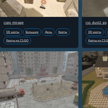
csgo_mirage
css_dust2_go
DE карты
Большие
День
Карты
DE карты
Карты из CS:GO
Карты из CS: