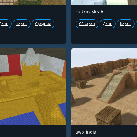
cs_krustykrab
День
Карты
Средние
CS карты
День
Карты
awp_india