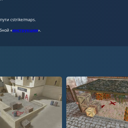
пути cstrike/maps.
бной «
инструкции
».