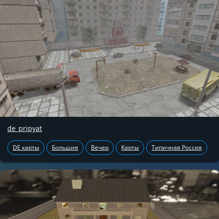
de_pripyat
DE карты
Большие
Вечер
Карты
Типичная Россия