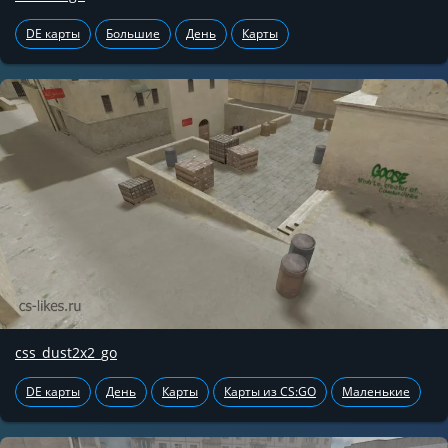
DE карты
Большие
День
Карты
css_dust2x2_go
DE карты
День
Карты
Карты из CS:GO
Маленькие