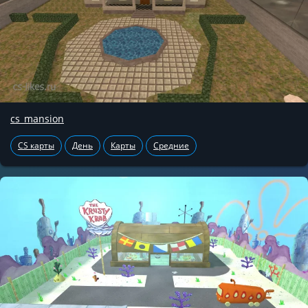
cs_mansion
CS карты
День
Карты
Средние