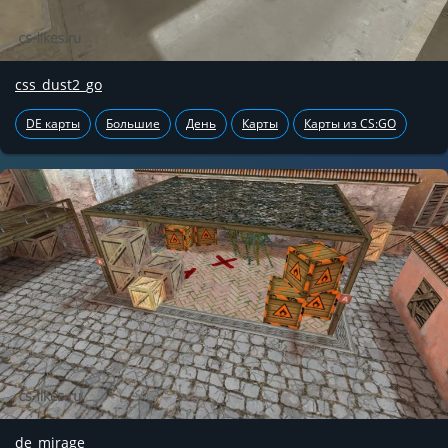
css_dust2_go
DE карты
Большие
День
Карты
Карты из CS:GO
de_mirage