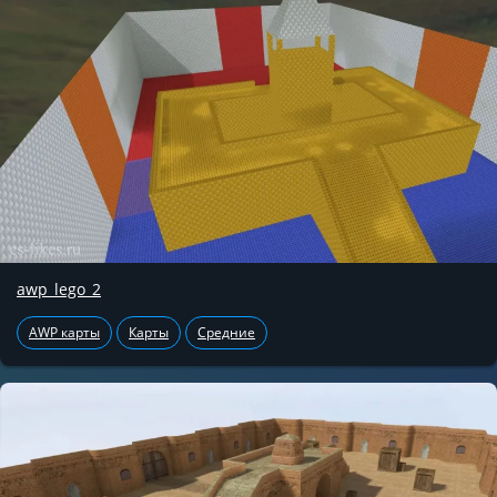
awp_lego_2
AWP карты
Карты
Средние