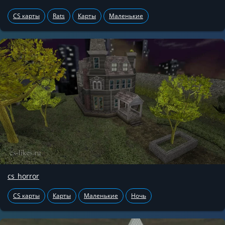
CS карты
Rats
Карты
Маленькие
cs_horror
CS карты
Карты
Маленькие
Ночь