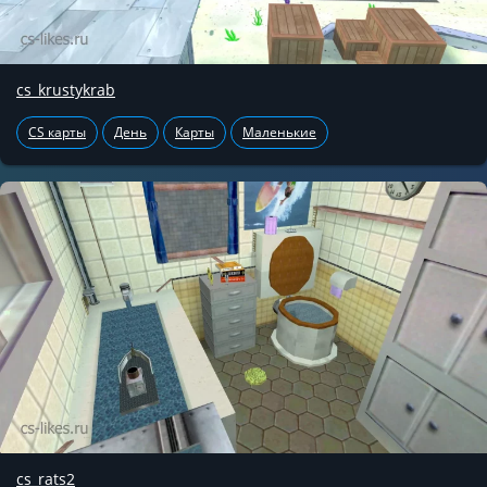
cs_krustykrab
CS карты
День
Карты
Маленькие
cs_rats2