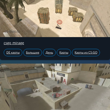
csgo_mirage
DE карты
Большие
День
Карты
Карты из CS:GO