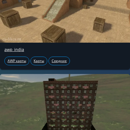
awp_india
AWP карты
Карты
Средние