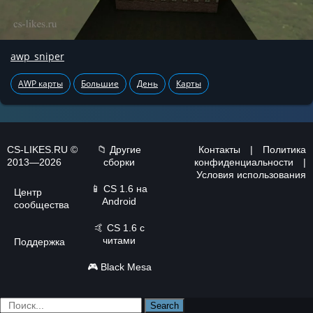
awp_sniper
AWP карты
Большие
День
Карты
CS-LIKES.RU ©
📁 Другие
Контакты
|
Политика
2013—2026
сборки
конфиденциальности
|
Условия использования
📱
CS 1.6 на
Центр
Android
сообщества
🤙
CS 1.6 с
читами
Поддержка
🎮
Black Mesa
Search