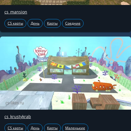
cs_mansion
CS карты
День
Карты
Средние
cs_krustykrab
CS карты
День
Карты
Маленькие