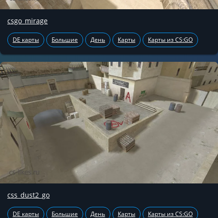
csgo_mirage
DE карты
Большие
День
Карты
Карты из CS:GO
css_dust2_go
DE карты
Большие
День
Карты
Карты из CS:GO