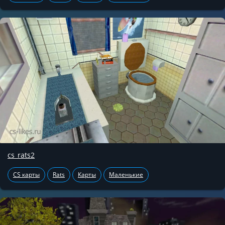
cs_rats2
CS карты
Rats
Карты
Маленькие