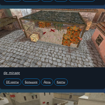
de_mirage
DE карты
Большие
День
Карты