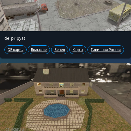
de_pripyat
DE карты
Большие
Вечер
Карты
Типичная Россия