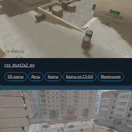
css_dust2x2_go
DE карты
День
Карты
Карты из CS:GO
Маленькие