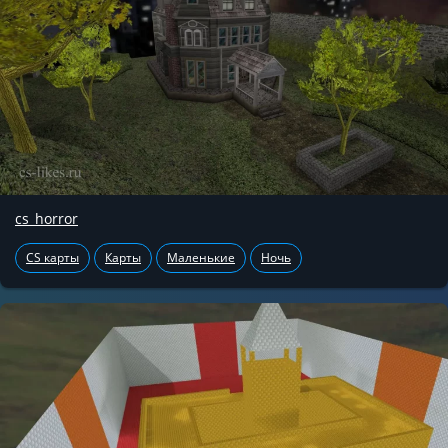
cs_horror
CS карты
Карты
Маленькие
Ночь