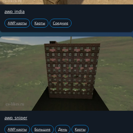
awp_india
AWP карты
Карты
Средние
awp_sniper
AWP карты
Большие
День
Карты