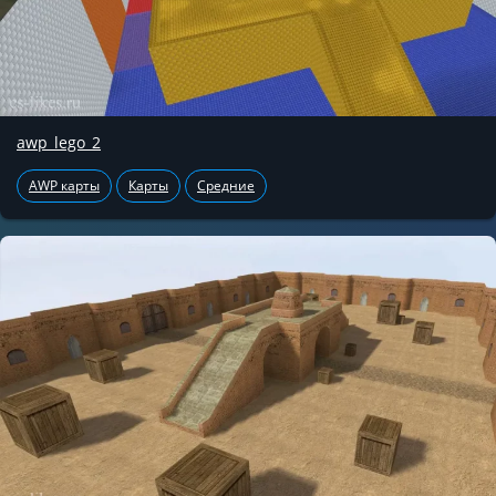
awp_lego_2
AWP карты
Карты
Средние