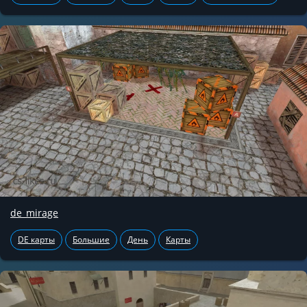
de_mirage
DE карты
Большие
День
Карты