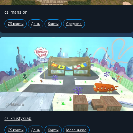
cs_mansion
CS карты
День
Карты
Средние
cs_krustykrab
CS карты
День
Карты
Маленькие