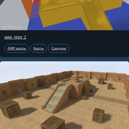
awp_lego_2
AWP карты
Карты
Средние