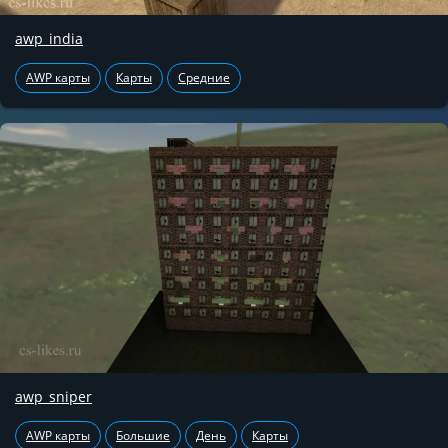
awp_india
AWP карты
Карты
Средние
awp_sniper
AWP карты
Большие
День
Карты