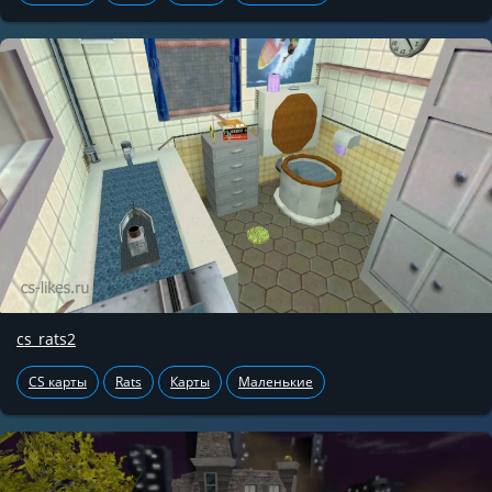
cs_rats2
CS карты
Rats
Карты
Маленькие