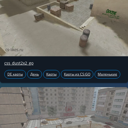
css_dust2x2_go
DE карты
День
Карты
Карты из CS:GO
Маленькие