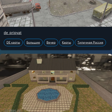
de_pripyat
DE карты
Большие
Вечер
Карты
Типичная Россия