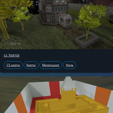
cs_horror
CS карты
Карты
Маленькие
Ночь