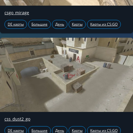
csgo_mirage
DE карты
Большие
День
Карты
Карты из CS:GO
css_dust2_go
DE карты
Большие
День
Карты
Карты из CS:GO