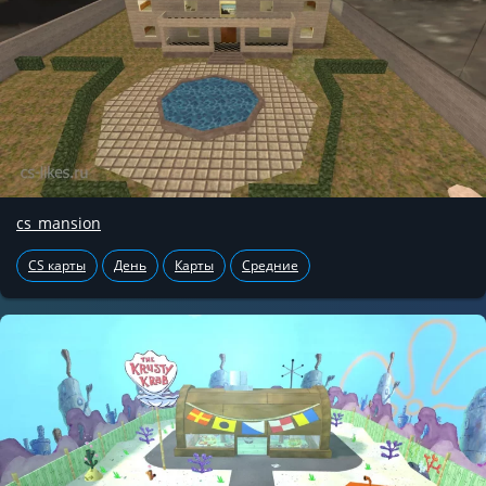
cs_mansion
CS карты
День
Карты
Средние