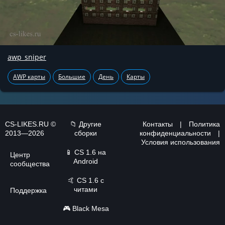
awp_sniper
AWP карты
Большие
День
Карты
CS-LIKES.RU ©
📁 Другие
Контакты
|
Политика
2013—2026
сборки
конфиденциальности
|
Условия использования
📱
CS 1.6 на
Центр
Android
сообщества
🤙
CS 1.6 с
читами
Поддержка
🎮
Black Mesa