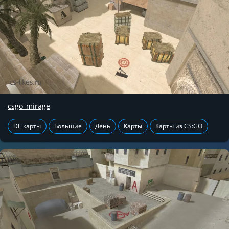
csgo_mirage
DE карты
Большие
День
Карты
Карты из CS:GO