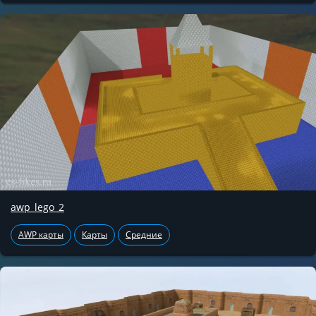
awp_lego_2
AWP карты
Карты
Средние