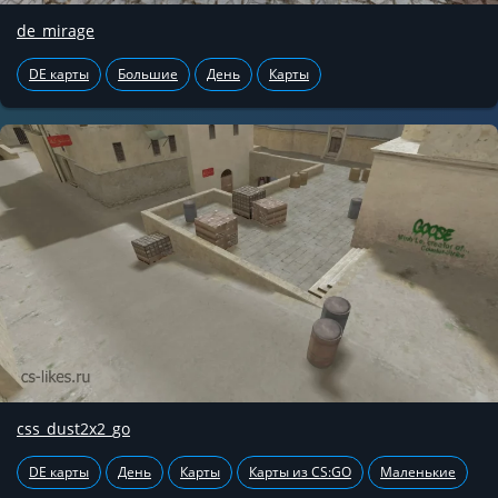
de_mirage
DE карты
Большие
День
Карты
css_dust2x2_go
DE карты
День
Карты
Карты из CS:GO
Маленькие