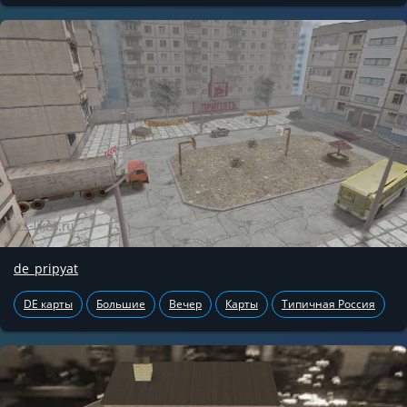
de_pripyat
DE карты
Большие
Вечер
Карты
Типичная Россия