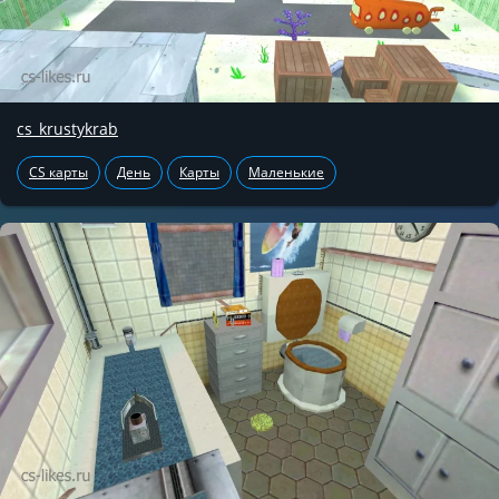
cs_krustykrab
CS карты
День
Карты
Маленькие