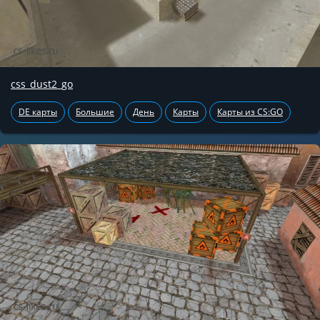
css_dust2_go
DE карты
Большие
День
Карты
Карты из CS:GO