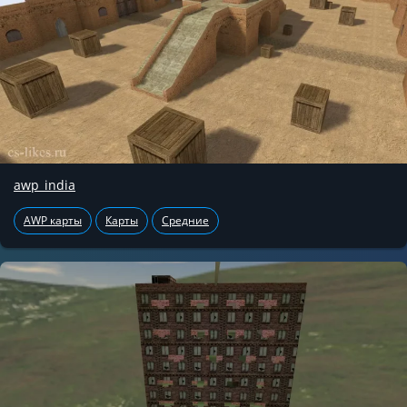
awp_india
AWP карты
Карты
Средние