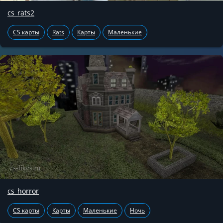
cs_rats2
CS карты
Rats
Карты
Маленькие
cs_horror
CS карты
Карты
Маленькие
Ночь