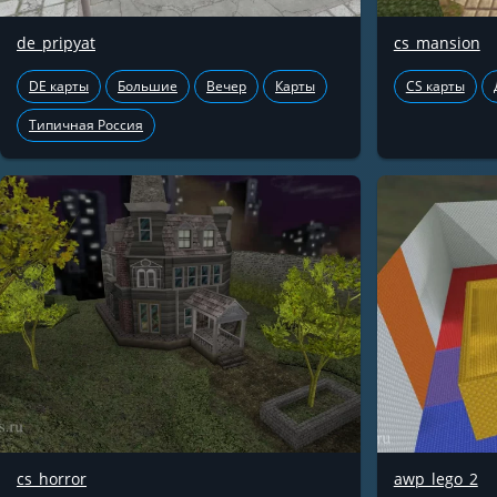
de_pripyat
cs_mansion
DE карты
Большие
Вечер
Карты
CS карты
Типичная Россия
cs_horror
awp_lego_2