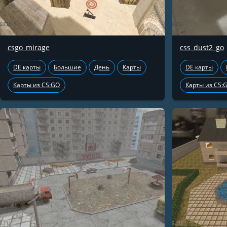
csgo_mirage
css_dust2_go
DE карты
Большие
День
Карты
DE карты
Карты из CS:GO
Карты из CS: