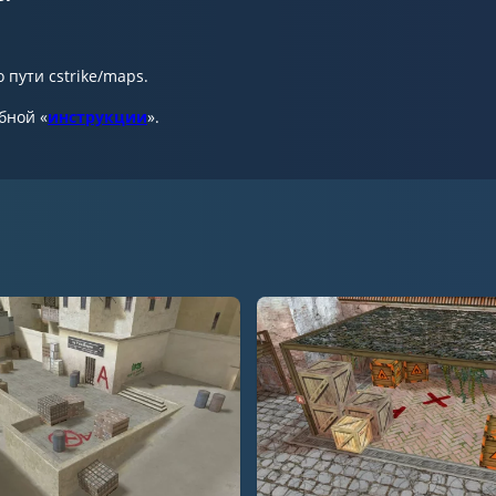
 пути cstrike/maps.
бной «
инструкции
».