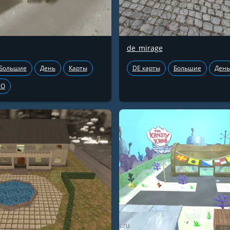
de_mirage
Большие
День
Карты
DE карты
Большие
День
GO