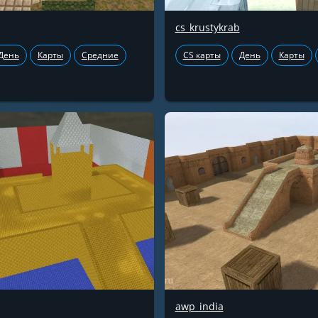
cs_krustykrab
День
Карты
Средние
CS карты
День
Карты
awp_india