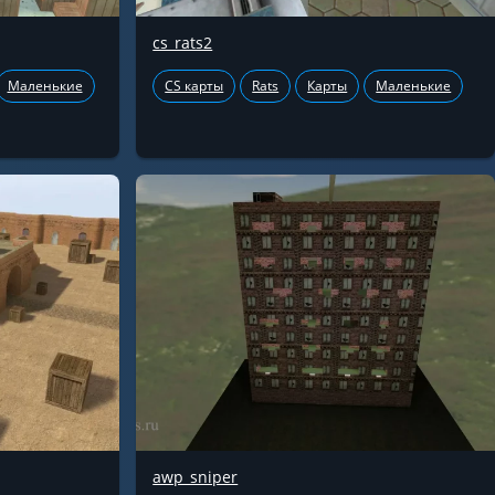
cs_rats2
Маленькие
CS карты
Rats
Карты
Маленькие
awp_sniper