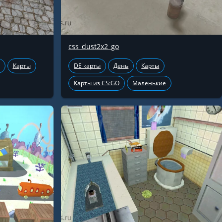
css_dust2x2_go
Карты
DE карты
День
Карты
Карты из CS:GO
Маленькие