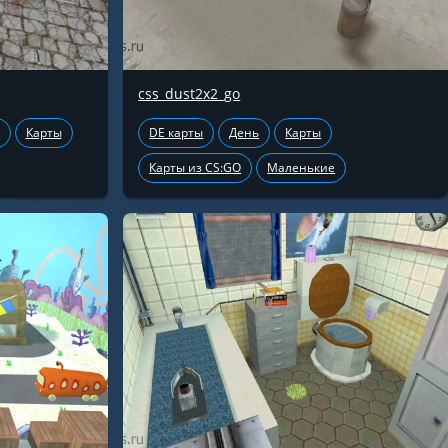
css_dust2x2_go
Карты
DE карты
День
Карты
Карты из CS:GO
Маленькие