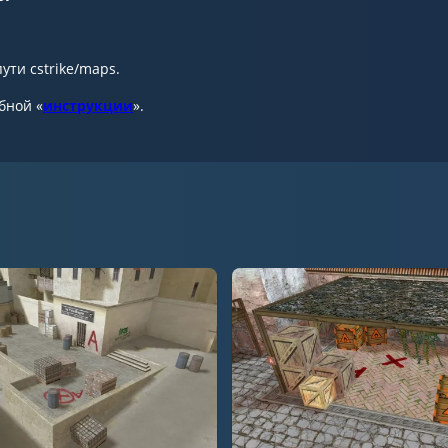
ути cstrike/maps.
бной «
инструкции
».