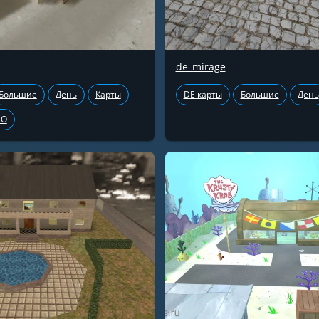
de_mirage
Большие
День
Карты
DE карты
Большие
День
GO