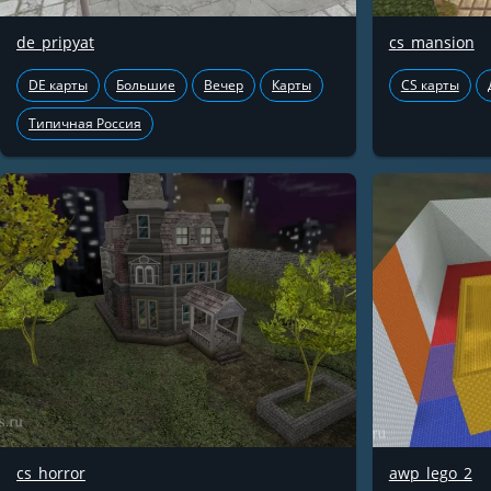
de_pripyat
cs_mansion
DE карты
Большие
Вечер
Карты
CS карты
Типичная Россия
cs_horror
awp_lego_2