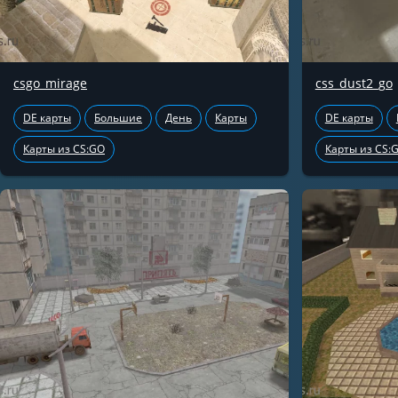
csgo_mirage
css_dust2_go
DE карты
Большие
День
Карты
DE карты
Карты из CS:GO
Карты из CS: