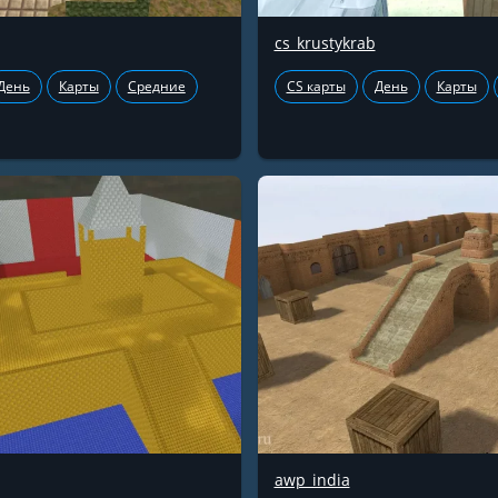
cs_krustykrab
День
Карты
Средние
CS карты
День
Карты
awp_india