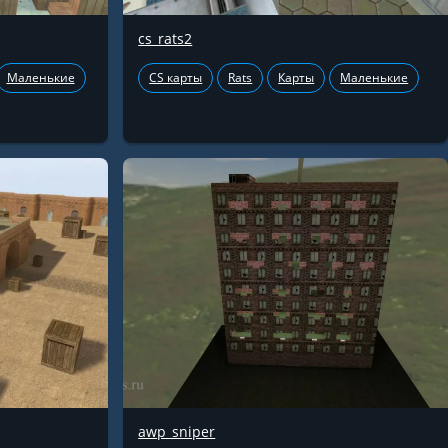
cs_rats2
Маленькие
CS карты
Rats
Карты
Маленькие
awp_sniper