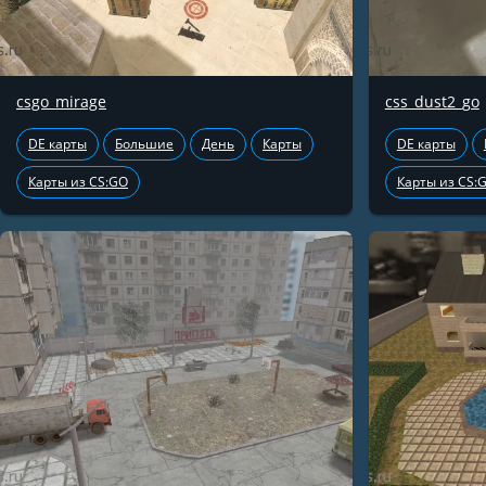
csgo_mirage
css_dust2_go
DE карты
Большие
День
Карты
DE карты
Карты из CS:GO
Карты из CS: