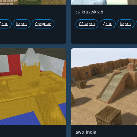
cs_krustykrab
День
Карты
Средние
CS карты
День
Карты
awp_india