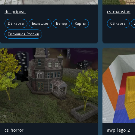
de_pripyat
cs_mansion
DE карты
Большие
Вечер
Карты
CS карты
Типичная Россия
cs_horror
awp_lego_2