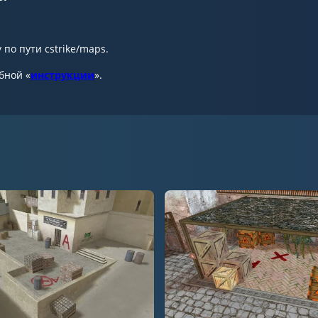
по пути cstrike/maps.
бной «
инструкции
».