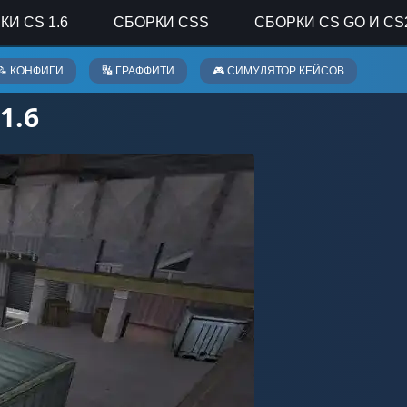
КИ CS 1.6
СБОРКИ CSS
СБОРКИ CS GO И CS
📝 КОНФИГИ
🔣 ГРАФФИТИ
🎮 СИМУЛЯТОР КЕЙСОВ
1.6