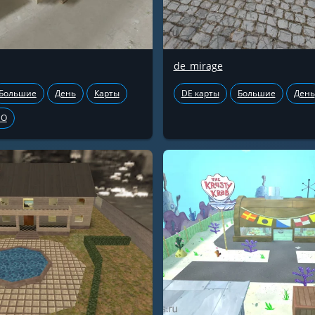
de_mirage
Большие
День
Карты
DE карты
Большие
День
GO