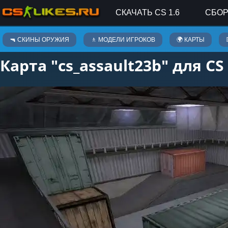
СКАЧАТЬ CS 1.6
СБОР
Карты
🔫 СКИНЫ ОРУЖИЯ
🚶 МОДЕЛИ ИГРОКОВ
🌍 КАРТЫ
Карта "cs_assault23b" для CS 