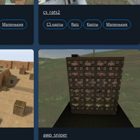
cs_rats2
Маленькие
CS карты
Rats
Карты
Маленькие
awp_sniper