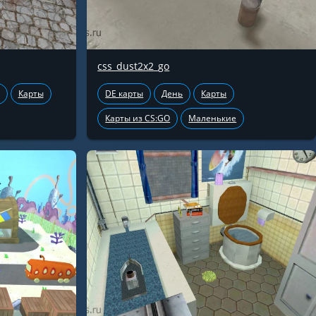
css_dust2x2_go
Карты
DE карты
День
Карты
Карты из CS:GO
Маленькие