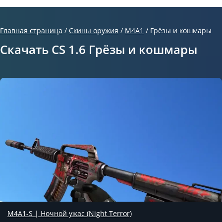
Главная страница
/
Скины оружия
/
М4А1
/
Грёзы и кошмары
Скачать CS 1.6 Грёзы и кошмары
M4A1-S | Ночной ужас (Night Terror)