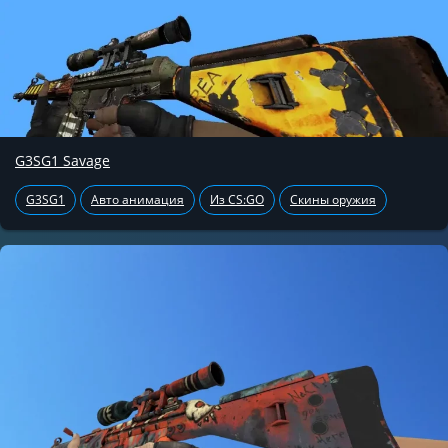
G3SG1 Savage
G3SG1
Авто анимация
Из CS:GO
Скины оружия