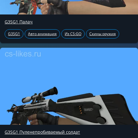
G3SG1 Палач
G3SG1
Авто анимация
Из CS:GO
Скины оружия
G3SG1 Пуленепробиваемый солдат