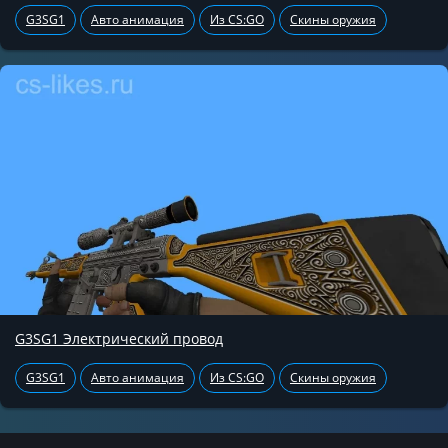
G3SG1
Авто анимация
Из CS:GO
Скины оружия
G3SG1 Электрический провод
G3SG1
Авто анимация
Из CS:GO
Скины оружия