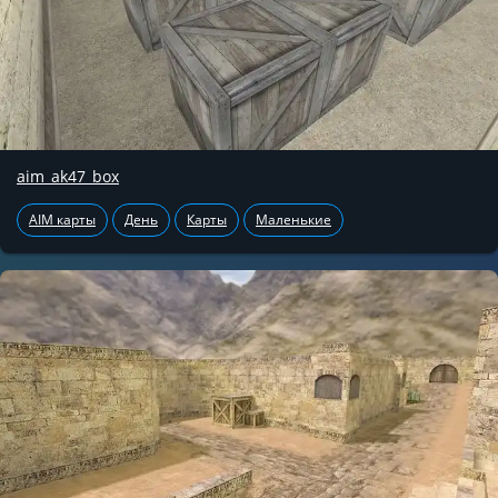
aim_ak47_box
AIM карты
День
Карты
Маленькие