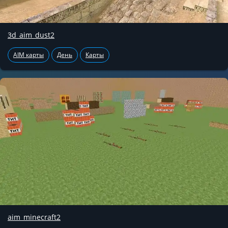
3d_aim_dust2
AIM карты
День
Карты
aim_minecraft2