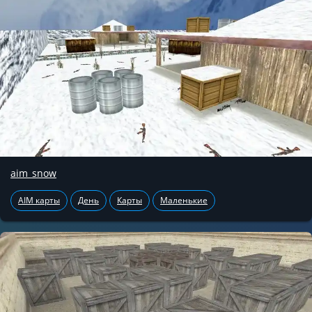
aim_snow
AIM карты
День
Карты
Маленькие