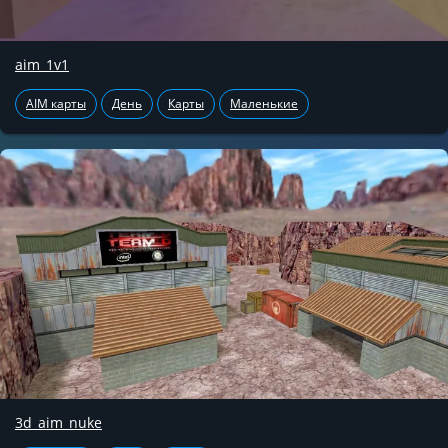
aim_1v1
AIM карты
День
Карты
Маленькие
3d_aim_nuke