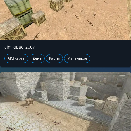
aim_qpad_2007
AIM карты
День
Карты
Маленькие