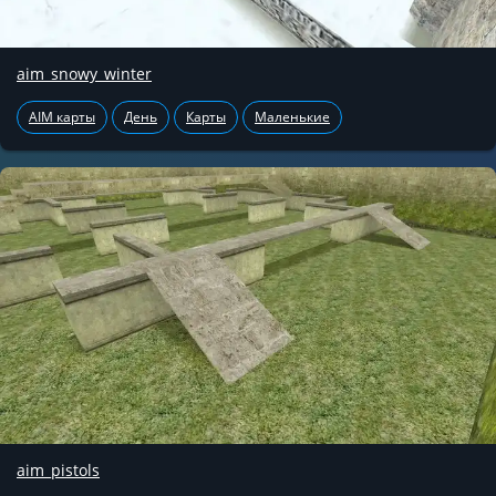
aim_snowy_winter
AIM карты
День
Карты
Маленькие
aim_pistols