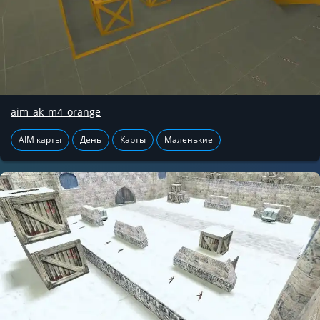
aim_ak_m4_orange
AIM карты
День
Карты
Маленькие