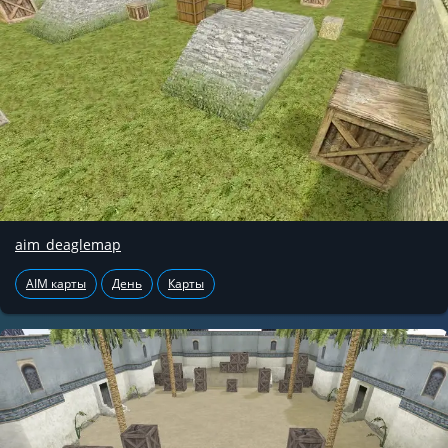
aim_deaglemap
AIM карты
День
Карты