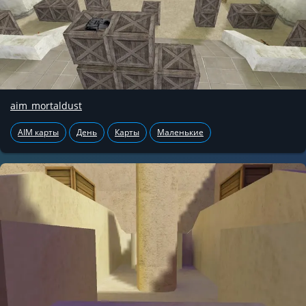
aim_mortaldust
AIM карты
День
Карты
Маленькие