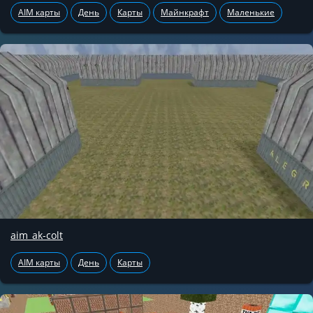
AIM карты
День
Карты
Майнкрафт
Маленькие
aim_ak-colt
AIM карты
День
Карты