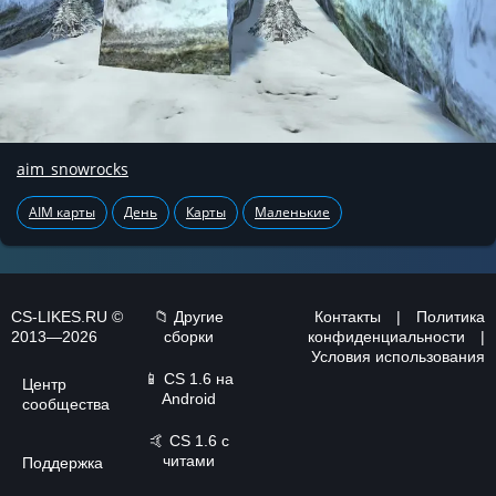
aim_snowrocks
AIM карты
День
Карты
Маленькие
CS-LIKES.RU ©
📁 Другие
Контакты
|
Политика
2013—2026
сборки
конфиденциальности
|
Условия использования
📱
CS 1.6 на
Центр
Android
сообщества
🤙
CS 1.6 с
читами
Поддержка