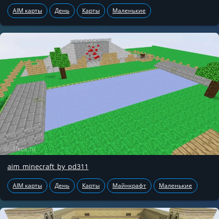
AIM карты
День
Карты
Маленькие
aim_minecraft_by_pd311
AIM карты
День
Карты
Майнкрафт
Маленькие