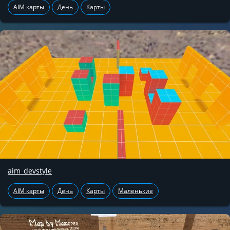
AIM карты
День
Карты
aim_devstyle
AIM карты
День
Карты
Маленькие