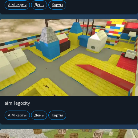
AIM карты
День
Карты
aim_legocity
AIM карты
День
Карты