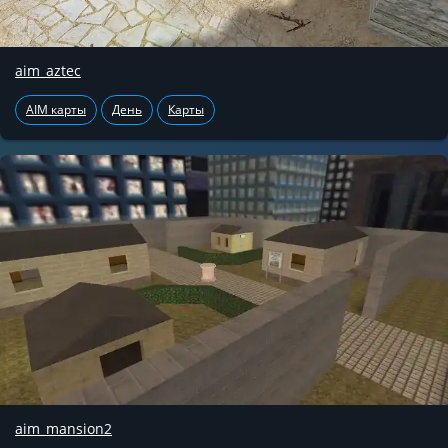
aim_aztec
AIM карты
День
Карты
aim_mansion2