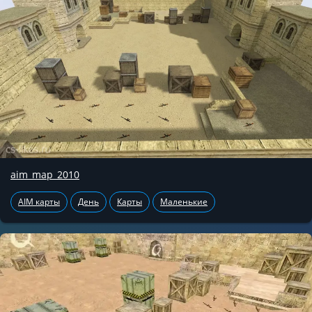
aim_map_2010
AIM карты
День
Карты
Маленькие