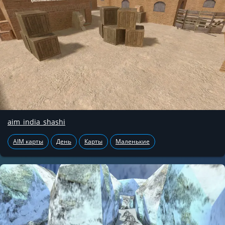
aim_india_shashi
AIM карты
День
Карты
Маленькие