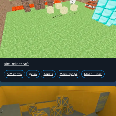
aim_minecraft
AIM карты
День
Карты
Майнкрафт
Маленькие