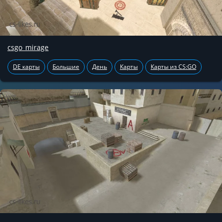
csgo_mirage
DE карты
Большие
День
Карты
Карты из CS:GO