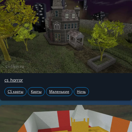
cs_horror
CS карты
Карты
Маленькие
Ночь