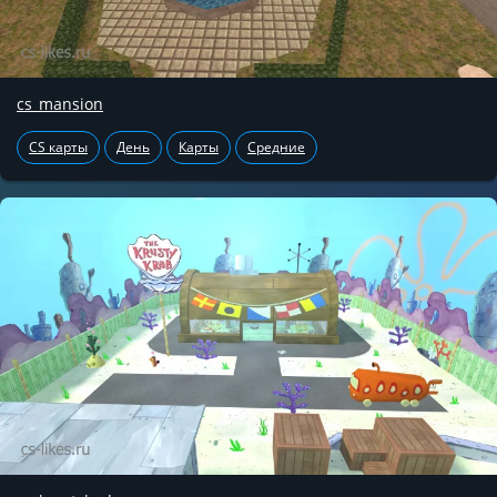
cs_mansion
CS карты
День
Карты
Средние