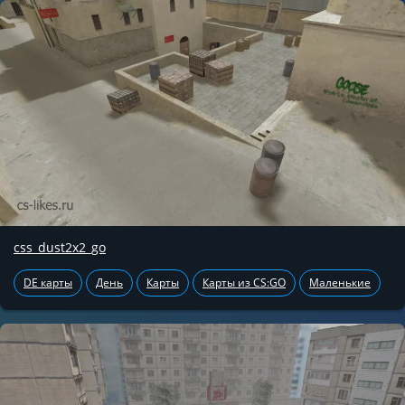
css_dust2x2_go
DE карты
День
Карты
Карты из CS:GO
Маленькие