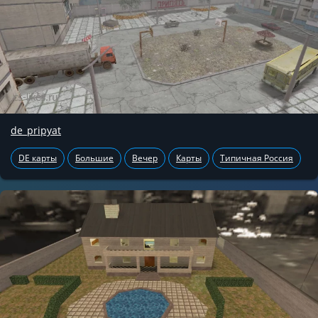
de_pripyat
DE карты
Большие
Вечер
Карты
Типичная Россия