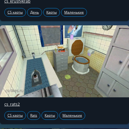
cs_krustykrab
CS карты
День
Карты
Маленькие
cs_rats2
CS карты
Rats
Карты
Маленькие