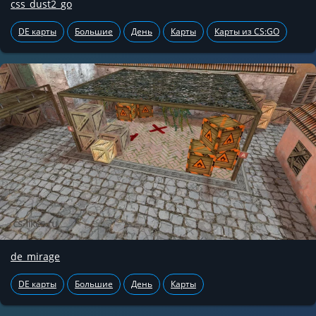
css_dust2_go
DE карты
Большие
День
Карты
Карты из CS:GO
de_mirage
DE карты
Большие
День
Карты