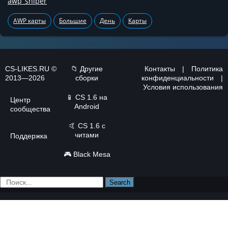
awp_sniper
AWP карты
Большие
День
Карты
CS-LIKES.RU ©
📁 Другие
Контакты
|
Политика
2013—2026
сборки
конфиденциальности
|
Условия использования
📱
CS 1.6 на
Центр
Android
сообщества
🤙
CS 1.6 с
читами
Поддержка
🎮
Black Mesa
Search