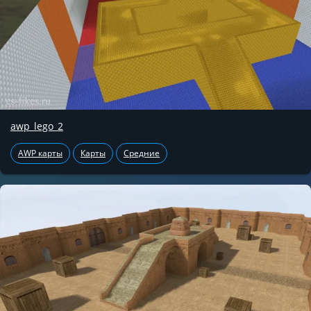
awp_lego_2
AWP карты
Карты
Средние