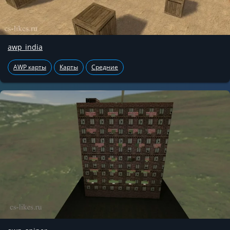
awp_india
AWP карты
Карты
Средние