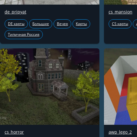
de_pripyat
cs_mansion
DE карты
Большие
Вечер
Карты
CS карты
Типичная Россия
cs_horror
awp_lego_2