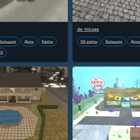
de_mirage
Большие
День
Карты
DE карты
Большие
День
GO