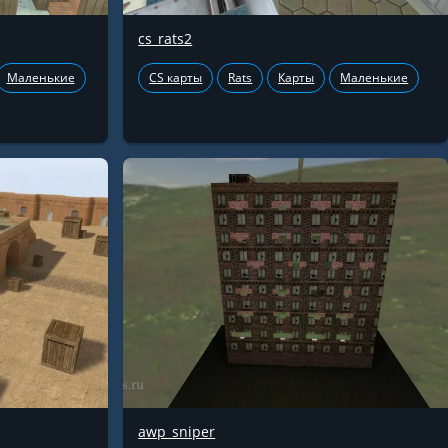
cs_rats2
Маленькие
CS карты
Rats
Карты
Маленькие
awp_sniper