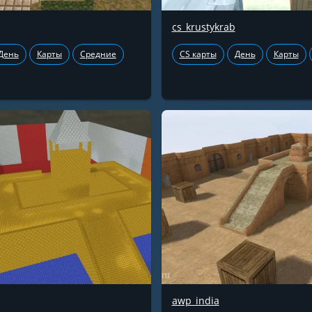
cs_krustykrab
День
Карты
Средние
CS карты
День
Карты
awp_india