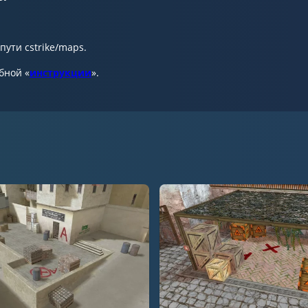
пути cstrike/maps.
бной «
инструкции
».