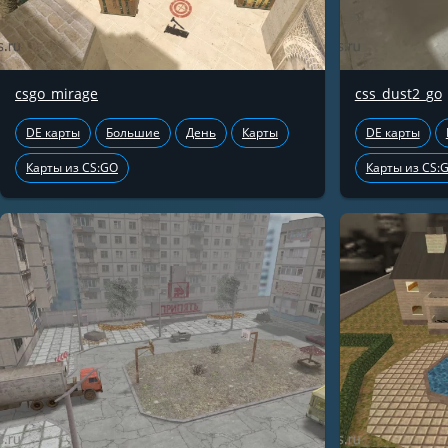
csgo_mirage
css_dust2_go
DE карты
Большие
День
Карты
DE карты
Карты из CS:GO
Карты из CS: