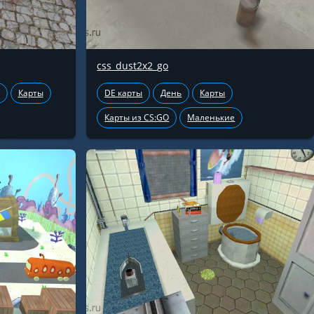
css_dust2x2_go
Карты
DE карты
День
Карты
Карты из CS:GO
Маленькие