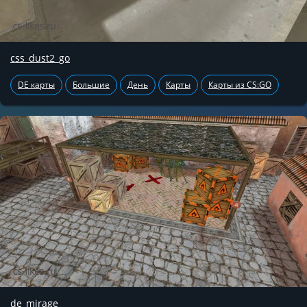
css_dust2_go
DE карты
Большие
День
Карты
Карты из CS:GO
de_mirage