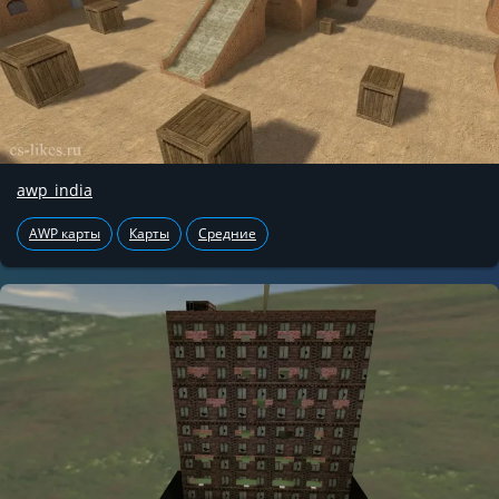
awp_india
AWP карты
Карты
Средние