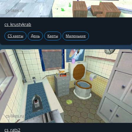
cs_krustykrab
CS карты
День
Карты
Маленькие
cs_rats2