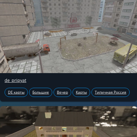
de_pripyat
DE карты
Большие
Вечер
Карты
Типичная Россия