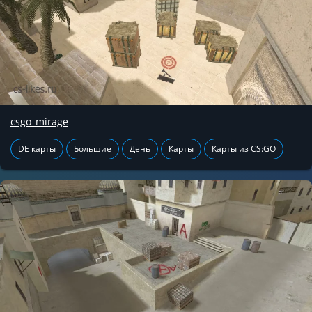
csgo_mirage
DE карты
Большие
День
Карты
Карты из CS:GO