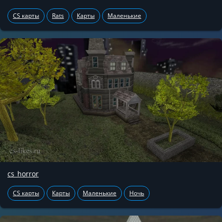
CS карты
Rats
Карты
Маленькие
cs_horror
CS карты
Карты
Маленькие
Ночь