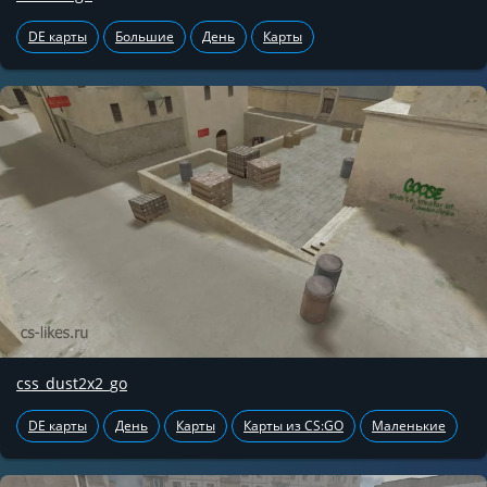
DE карты
Большие
День
Карты
css_dust2x2_go
DE карты
День
Карты
Карты из CS:GO
Маленькие