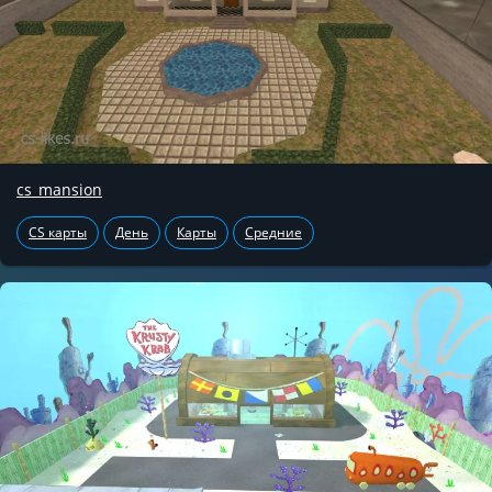
cs_mansion
CS карты
День
Карты
Средние