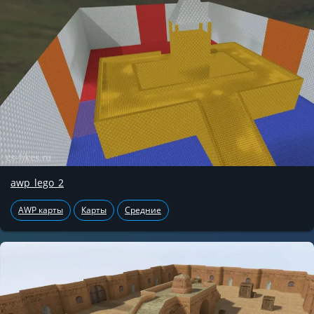
awp_lego_2
AWP карты
Карты
Средние