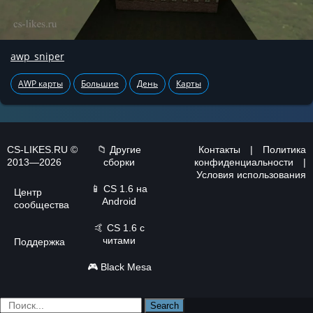
awp_sniper
AWP карты
Большие
День
Карты
CS-LIKES.RU ©
📁 Другие
Контакты
|
Политика
2013—2026
сборки
конфиденциальности
|
Условия использования
📱
CS 1.6 на
Центр
Android
сообщества
🤙
CS 1.6 с
читами
Поддержка
🎮
Black Mesa
Search