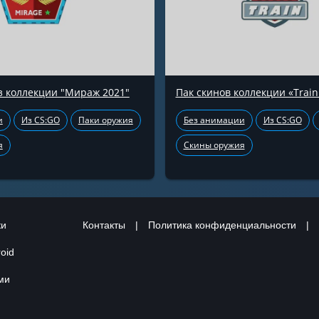
з коллекции "Мираж 2021"
Пак скинов коллекции «Train
и
Из CS:GO
Паки оружия
Без анимации
Из CS:GO
я
Скины оружия
ки
Контакты
|
Политика конфиденциальности
|
oid
ами