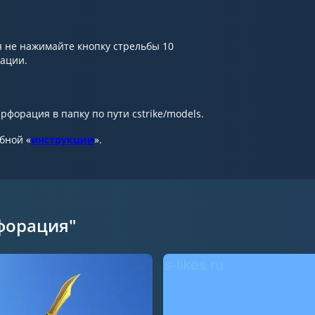
 не нажимайте кнопку стрельбы 10
мации.
форация в папку по пути cstrike/models.
обной «
инструкции
».
форация"