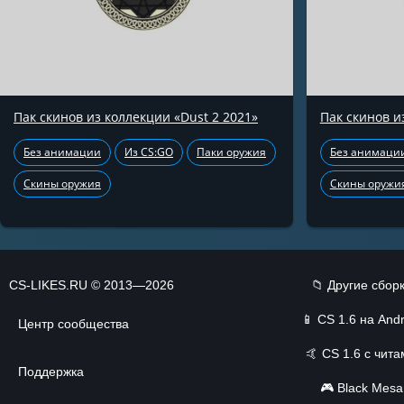
Пак скинов из коллекции «Dust 2 2021»
Пак скинов и
Без анимации
Из CS:GO
Паки оружия
Без анимаци
Скины оружия
Скины оружи
CS-LIKES.RU © 2013—2026
📁 Другие сбор
📱
CS 1.6 на Andr
Центр сообщества
🤙
CS 1.6 с чит
Поддержка
🎮
Black Mesa