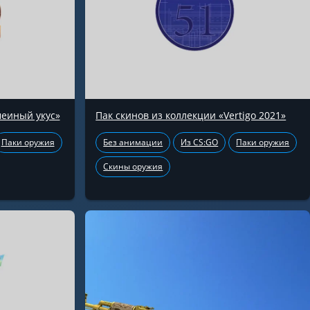
меиный укус»
Пак скинов из коллекции «Vertigo 2021»
Паки оружия
Без анимации
Из CS:GO
Паки оружия
Скины оружия