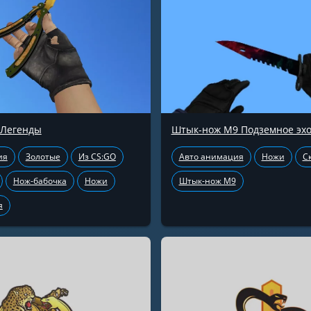
 Легенды
Штык-нож М9 Подземное эх
ия
Золотые
Из CS:GO
Авто анимация
Ножи
С
Нож-бабочка
Ножи
Штык-нож М9
я