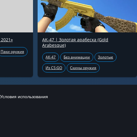
 2021»
AK-47 | Золотая арабеска (Gold
Arabesque)
Паки оружия
АК-47
Без анимации
Золотые
Из CS:GO
Скины оружия
Условия использования