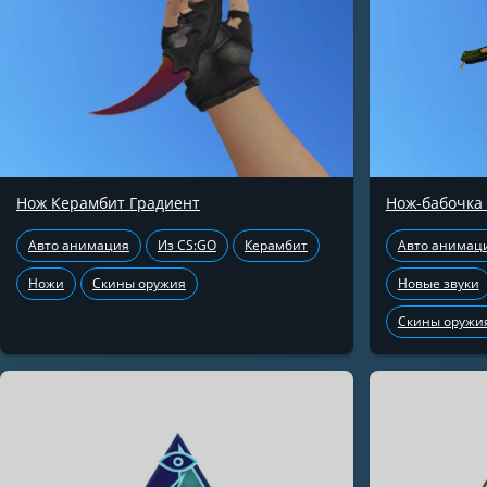
Нож Керамбит Градиент
Нож-бабочка
Авто анимация
Из CS:GO
Керамбит
Авто анимац
Ножи
Скины оружия
Новые звуки
Скины оружи