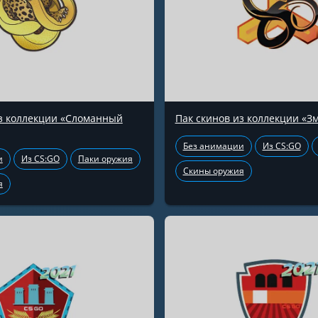
из коллекции «Сломанный
Пак скинов из коллекции «З
Без анимации
Из CS:GO
и
Из CS:GO
Паки оружия
Скины оружия
я