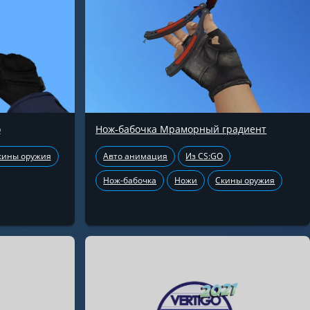
о
Нож-бабочка Мраморный градиент
кины оружия
Авто анимация
Из CS:GO
Нож-бабочка
Ножи
Скины оружия