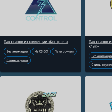
Пак скинов из коллекции «Контроль»
Пак скинов 
клык»
Без анимации
Из CS:GO
Паки оружия
Без анимаци
Скины оружия
Скины оружи