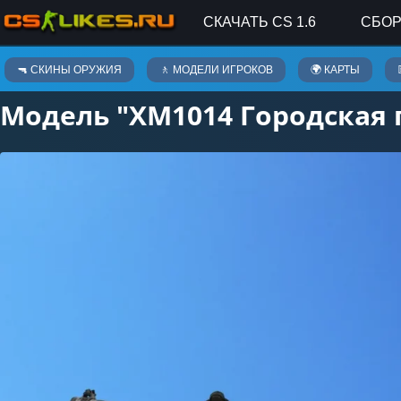
СКАЧАТЬ CS 1.6
СБОР
Скины оружия
🔫 СКИНЫ ОРУЖИЯ
🚶 МОДЕЛИ ИГРОКОВ
🌍 КАРТЫ
Модель "XM1014 Городская 