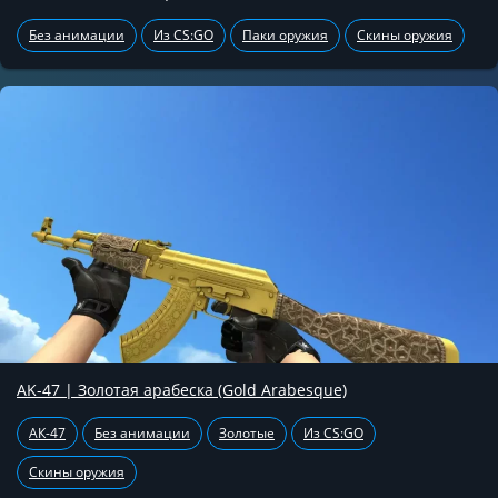
Без анимации
Из CS:GO
Паки оружия
Скины оружия
AK-47 | Золотая арабеска (Gold Arabesque)
АК-47
Без анимации
Золотые
Из CS:GO
Скины оружия