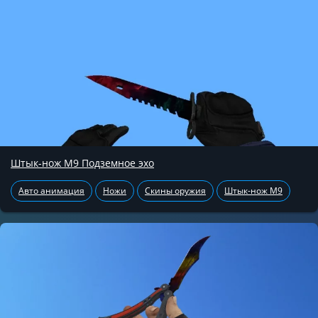
Штык-нож М9 Подземное эхо
Авто анимация
Ножи
Скины оружия
Штык-нож М9