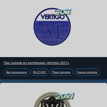
Пак скинов из коллекции «Vertigo 2021»
Без анимации
Из CS:GO
Паки оружия
Скины оружия