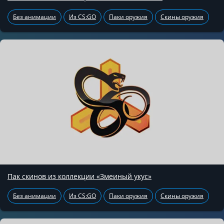
Без анимации
Из CS:GO
Паки оружия
Скины оружия
Пак скинов из коллекции «Змеиный укус»
Без анимации
Из CS:GO
Паки оружия
Скины оружия