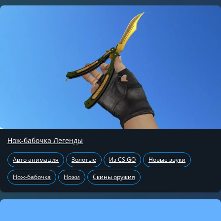
Нож-бабочка Легенды
Авто анимация
Золотые
Из CS:GO
Новые звуки
Нож-бабочка
Ножи
Скины оружия