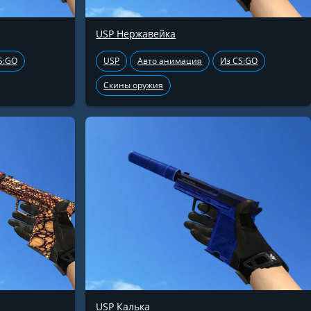
USP Нержавейка
S:GO
USP
Авто анимация
Из CS:GO
Скины оружия
USP Калька