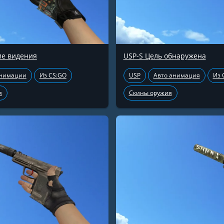
ие видения
USP-S Цель обнаружена
анимации
Из CS:GO
USP
Авто анимация
Из 
я
Скины оружия