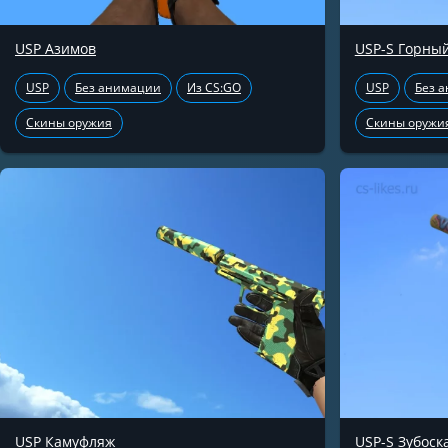
USP Азимов
USP-S Горны
USP
Без анимации
Из CS:GO
USP
Без 
Скины оружия
Скины оружи
USP Камуфляж
USP-S Зубоск