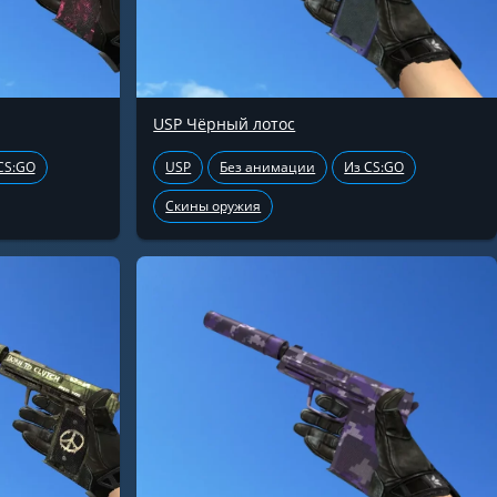
USP Чёрный лотос
CS:GO
USP
Без анимации
Из CS:GO
Скины оружия