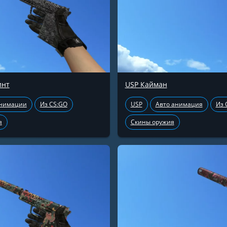
инт
USP Кайман
анимации
Из CS:GO
USP
Авто анимация
Из 
я
Скины оружия