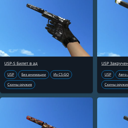
USP-S Билет в ад
USP Закруче
USP
Без анимации
Из CS:GO
USP
Авто
Скины оружия
Скины оружи