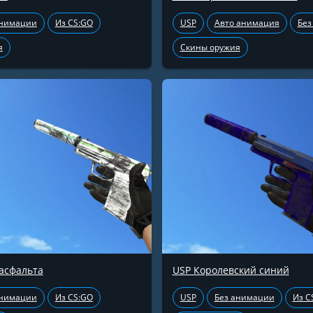
анимации
Из CS:GO
USP
Авто анимация
Без
я
Скины оружия
асфальта
USP Королевский синий
анимации
Из CS:GO
USP
Без анимации
Из C