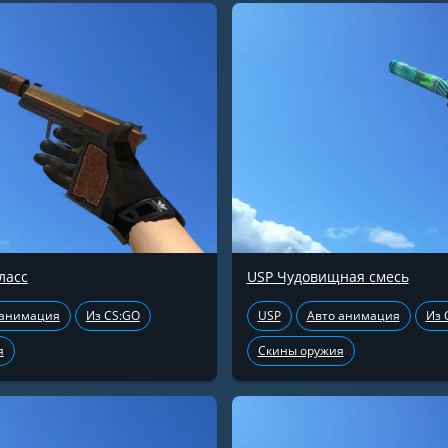
ласс
USP Чудовищная смесь
 анимация
Из CS:GO
USP
Авто анимация
Из 
я
Скины оружия