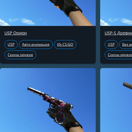
USP Орион
USP-S Древн
USP
Авто анимация
Из CS:GO
USP
Без 
Скины оружия
Скины оружи