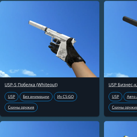
USP-S Побелка (Whiteout)
USP Бизнес-к
USP
Без анимации
Из CS:GO
USP
Авто
Скины оружия
Скины оружи