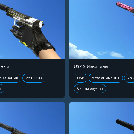
нный
USP-S Извилины
 анимация
Из CS:GO
USP
Авто анимация
Из 
я
Скины оружия