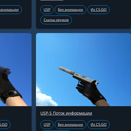
 анимации
USP
Без анимации
Из CS:GO
Скины оружия
USP-S Поток информации
S:GO
USP
Без анимации
Из CS:GO