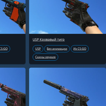
USP Кровавый тигр
CS:GO
USP
Без анимации
Из CS:GO
Скины оружия