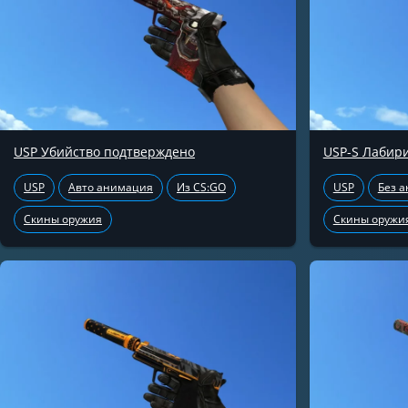
USP Убийство подтверждено
USP-S Лабир
USP
Авто анимация
Из CS:GO
USP
Без 
Скины оружия
Скины оружи