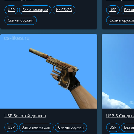
USP
Без анимации
Из CS:GO
USP
Без 
Скины оружия
Скины оружи
USP Золотой дракон
USP-S Следы 
USP
Авто анимация
Скины оружия
USP
Без 