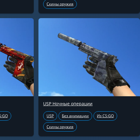
Скины оружия
USP Ночные операции
S:GO
USP
Без анимации
Из CS:GO
Скины оружия