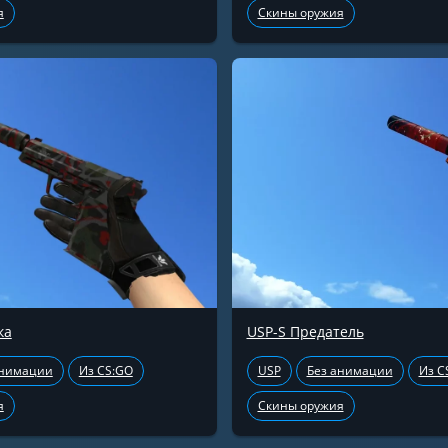
я
Скины оружия
ка
USP-S Предатель
анимации
Из CS:GO
USP
Без анимации
Из C
я
Скины оружия