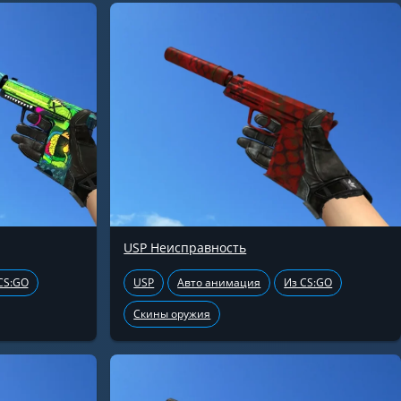
USP Неисправность
CS:GO
USP
Авто анимация
Из CS:GO
Скины оружия