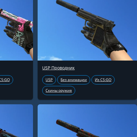
USP Проводник
CS:GO
USP
Без анимации
Из CS:GO
Скины оружия