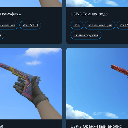
й камуфляж
USP-S Темная вода
анимации
Из CS:GO
USP
Без анимации
Из C
я
Скины оружия
ал
USP-S Оранжевый анолис