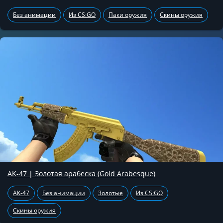
Без анимации
Из CS:GO
Паки оружия
Скины оружия
AK-47 | Золотая арабеска (Gold Arabesque)
АК-47
Без анимации
Золотые
Из CS:GO
Скины оружия