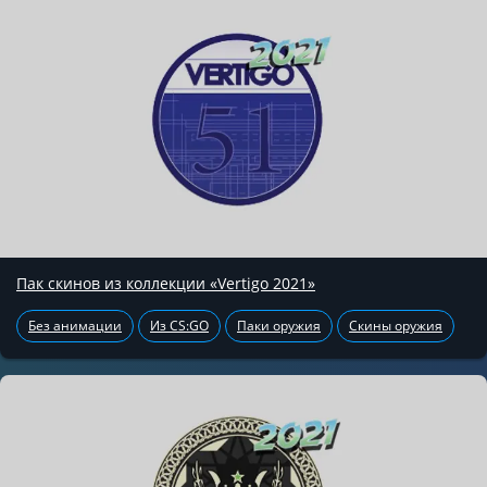
Пак скинов из коллекции «Vertigo 2021»
Без анимации
Из CS:GO
Паки оружия
Скины оружия