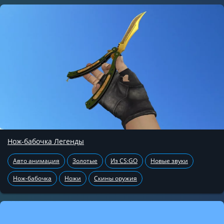
Нож-бабочка Легенды
Авто анимация
Золотые
Из CS:GO
Новые звуки
Нож-бабочка
Ножи
Скины оружия