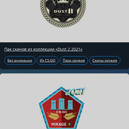
Пак скинов из коллекции «Dust 2 2021»
Без анимации
Из CS:GO
Паки оружия
Скины оружия