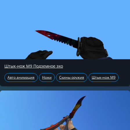
Штык-нож М9 Подземное эхо
Авто анимация
Ножи
Скины оружия
Штык-нож М9