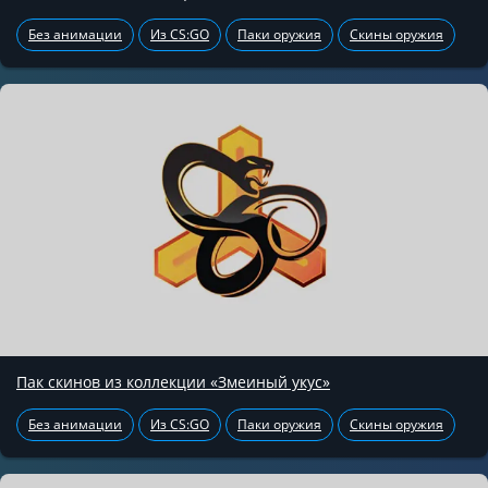
Без анимации
Из CS:GO
Паки оружия
Скины оружия
Пак скинов из коллекции «Змеиный укус»
Без анимации
Из CS:GO
Паки оружия
Скины оружия