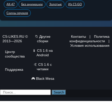
АК-47
Без анимации
Золотые
Из CS:GO
Скины оружия
CS-LIKES.RU ©
📁 Другие
Контакты
|
Политика
2013—2026
сборки
конфиденциальности
|
Условия использования
📱
CS 1.6 на
Центр
Android
сообщества
🤙
CS 1.6 с
читами
Поддержка
🎮
Black Mesa
Search