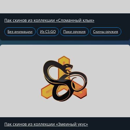
Пак скинов из коллекции «Сломанный клык»
Без анимации
Из CS:GO
Паки оружия
Скины оружия
Пак скинов из коллекции «Змеиный укус»