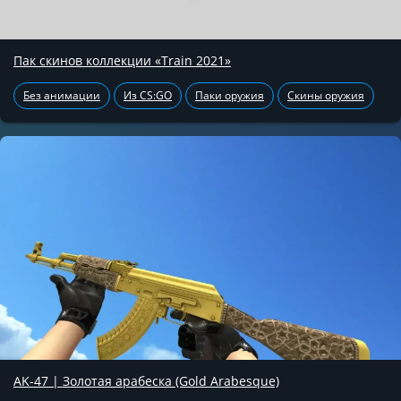
Пак скинов коллекции «Train 2021»
Без анимации
Из CS:GO
Паки оружия
Скины оружия
AK-47 | Золотая арабеска (Gold Arabesque)