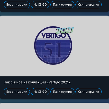
Без анимации
Из CS:GO
Паки оружия
Скины оружия
Пак скинов из коллекции «Vertigo 2021»
Без анимации
Из CS:GO
Паки оружия
Скины оружия