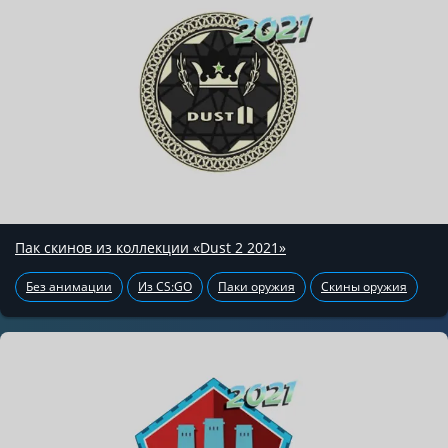
Пак скинов из коллекции «Dust 2 2021»
Без анимации
Из CS:GO
Паки оружия
Скины оружия