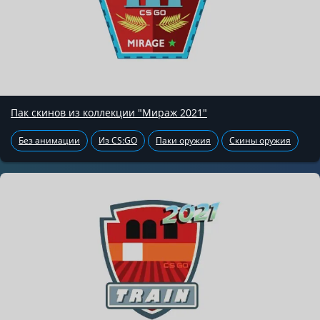
Пак скинов из коллекции "Мираж 2021"
Без анимации
Из CS:GO
Паки оружия
Скины оружия