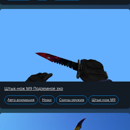
Штык-нож М9 Подземное эхо
Авто анимация
Ножи
Скины оружия
Штык-нож М9