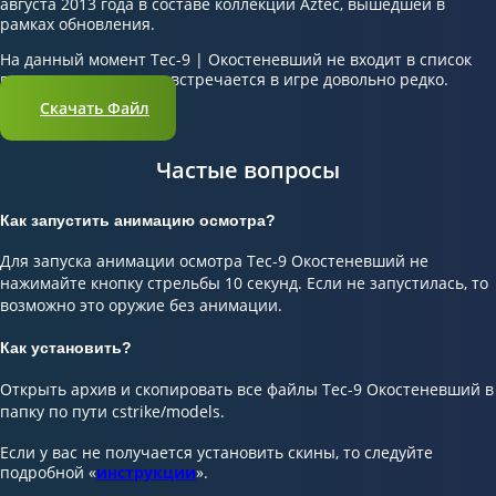
августа 2013 года в составе коллекции Aztec, вышедшей в
рамках обновления.
На данный момент Tec-9 | Окостеневший не входит в список
популярных скинов и встречается в игре довольно редко.
Скачать Файл
Частые вопросы
Как запустить анимацию осмотра?
Для запуска анимации осмотра Tec-9 Окостеневший не
нажимайте кнопку стрельбы 10 секунд. Если не запустилась, то
возможно это оружие без анимации.
Как установить?
Открыть архив и скопировать все файлы Tec-9 Окостеневший в
папку по пути cstrike/models.
Если у вас не получается установить скины, то следуйте
подробной «
инструкции
».