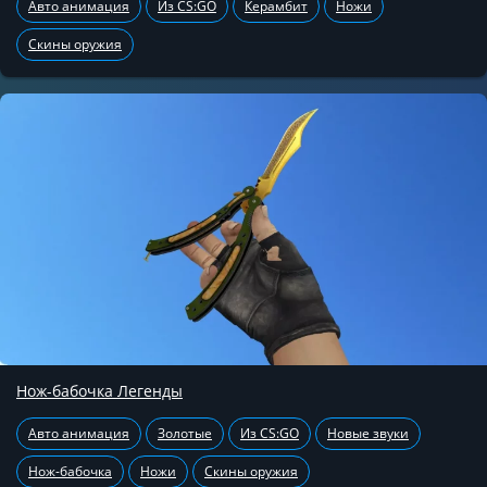
Авто анимация
Из CS:GO
Керамбит
Ножи
Скины оружия
Нож-бабочка Легенды
Авто анимация
Золотые
Из CS:GO
Новые звуки
Нож-бабочка
Ножи
Скины оружия