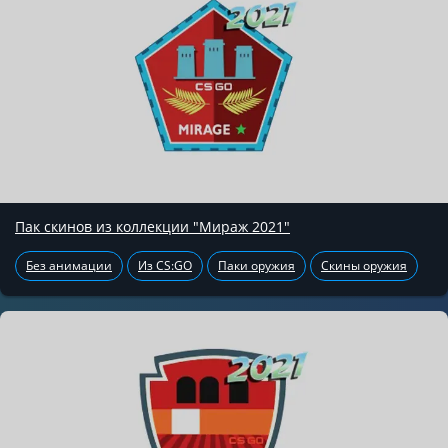
Пак скинов из коллекции "Мираж 2021"
Без анимации
Из CS:GO
Паки оружия
Скины оружия