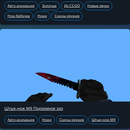
Авто анимация
Золотые
Из CS:GO
Новые звуки
Нож-бабочка
Ножи
Скины оружия
Штык-нож М9 Подземное эхо
Авто анимация
Ножи
Скины оружия
Штык-нож М9