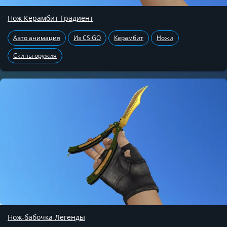
Нож Керамбит Градиент
Авто анимация
Из CS:GO
Керамбит
Ножи
Скины оружия
Нож-бабочка Легенды