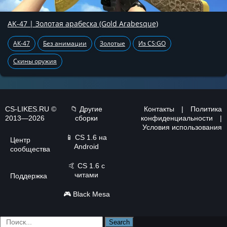
AK-47 | Золотая арабеска (Gold Arabesque)
АК-47
Без анимации
Золотые
Из CS:GO
Скины оружия
CS-LIKES.RU ©
📁 Другие
Контакты
|
Политика
2013—2026
сборки
конфиденциальности
|
Условия использования
📱
CS 1.6 на
Центр
Android
сообщества
🤙
CS 1.6 с
читами
Поддержка
🎮
Black Mesa
Search