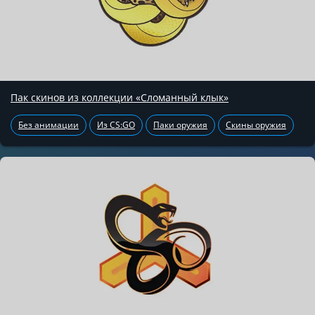
Пак скинов из коллекции «Сломанный клык»
Без анимации
Из CS:GO
Паки оружия
Скины оружия