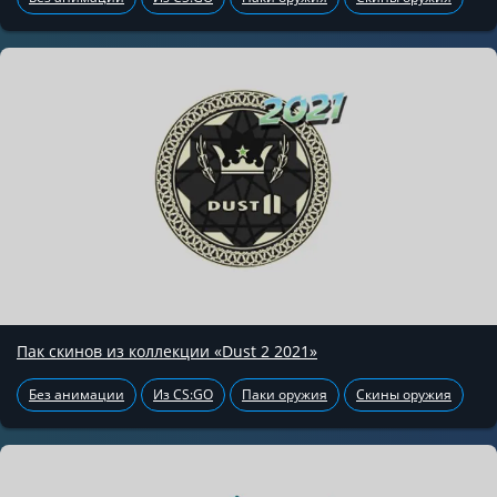
Пак скинов из коллекции «Dust 2 2021»
Без анимации
Из CS:GO
Паки оружия
Скины оружия