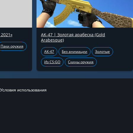
 2021»
AK-47 | Золотая арабеска (Gold
Arabesque)
Паки оружия
АК-47
Без анимации
Золотые
Из CS:GO
Скины оружия
Условия использования