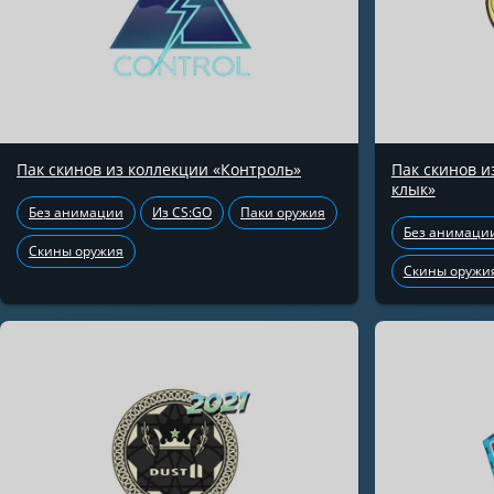
Пак скинов из коллекции «Контроль»
Пак скинов 
клык»
Без анимации
Из CS:GO
Паки оружия
Без анимаци
Скины оружия
Скины оружи