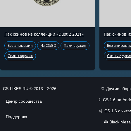
Пак скинов из коллекции «Dust 2 2021»
Пак скинов и
Без анимации
Из CS:GO
Паки оружия
Без анимаци
Скины оружия
Скины оружи
CS-LIKES.RU © 2013—2026
📁 Другие сбор
📱
CS 1.6 на Andr
Центр сообщества
🤙
CS 1.6 с чит
Поддержка
🎮
Black Mesa