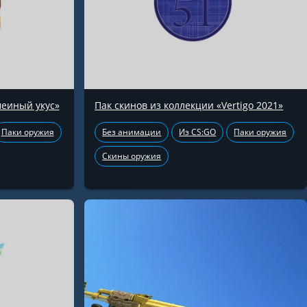
меиный укус»
Пак скинов из коллекции «Vertigo 2021»
Паки оружия
Без анимации
Из CS:GO
Паки оружия
Скины оружия