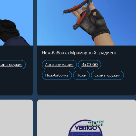
о
Нож-бабочка Мраморный градиент
кины оружия
Авто анимация
Из CS:GO
Нож-бабочка
Ножи
Скины оружия