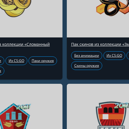
из коллекции «Сломанный
Пак скинов из коллекции «З
Без анимации
Из CS:GO
и
Из CS:GO
Паки оружия
Скины оружия
я