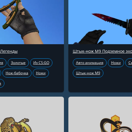
 Легенды
Штык-нож М9 Подземное эх
ия
Золотые
Из CS:GO
Авто анимация
Ножи
С
Нож-бабочка
Ножи
Штык-нож М9
я