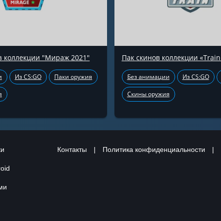
з коллекции "Мираж 2021"
Пак скинов коллекции «Train
и
Из CS:GO
Паки оружия
Без анимации
Из CS:GO
я
Скины оружия
ки
Контакты
|
Политика конфиденциальности
|
oid
ами