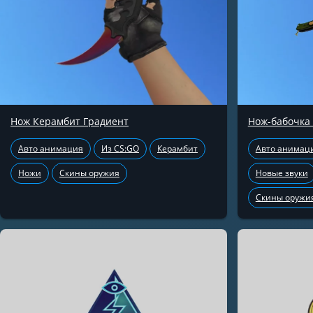
Нож Керамбит Градиент
Нож-бабочка
Авто анимация
Из CS:GO
Керамбит
Авто анимац
Ножи
Скины оружия
Новые звуки
Скины оружи