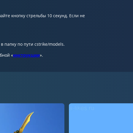
йте кнопку стрельбы 10 секунд. Если не
 папку по пути cstrike/models.
обной «
инструкции
».