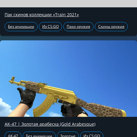
Пак скинов коллекции «Train 2021»
Без анимации
Из CS:GO
Паки оружия
Скины оружия
AK-47 | Золотая арабеска (Gold Arabesque)
АК-47
Без анимации
Золотые
Из CS:GO