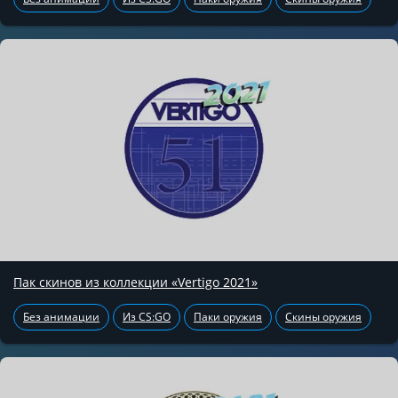
Пак скинов из коллекции «Vertigo 2021»
Без анимации
Из CS:GO
Паки оружия
Скины оружия