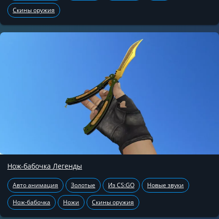
Скины оружия
Нож-бабочка Легенды
Авто анимация
Золотые
Из CS:GO
Новые звуки
Нож-бабочка
Ножи
Скины оружия