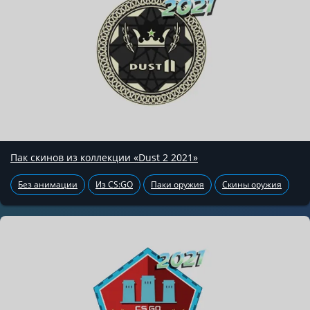
Пак скинов из коллекции «Dust 2 2021»
Без анимации
Из CS:GO
Паки оружия
Скины оружия