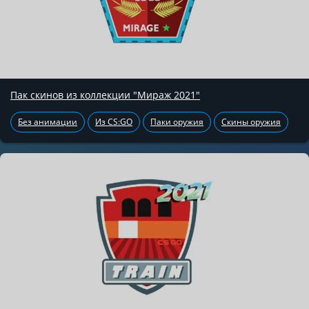
Пак скинов из коллекции "Мираж 2021"
Без анимации
Из CS:GO
Паки оружия
Скины оружия