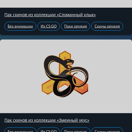
Пак скинов из коллекции «Сломанный клык»
Без анимации
Из CS:GO
Паки оружия
Скины оружия
Пак скинов из коллекции «Змеиный укус»
Без анимации
Из CS:GO
Паки оружия
Скины оружия