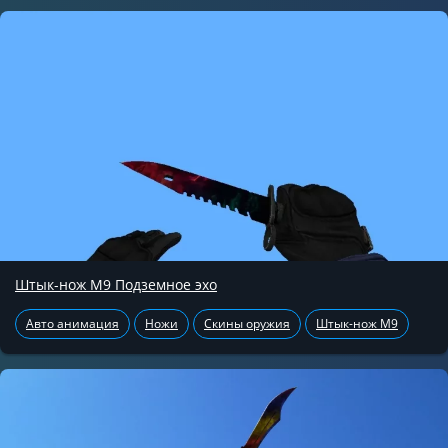
Штык-нож М9 Подземное эхо
Авто анимация
Ножи
Скины оружия
Штык-нож М9