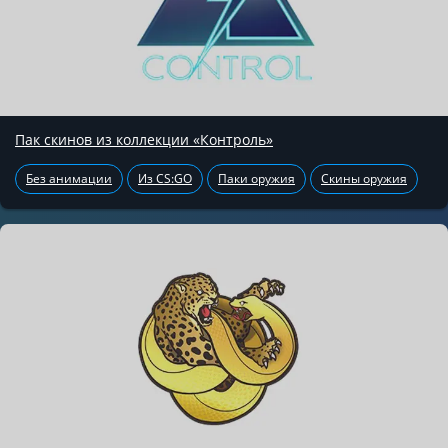
Пак скинов из коллекции «Контроль»
Без анимации
Из CS:GO
Паки оружия
Скины оружия