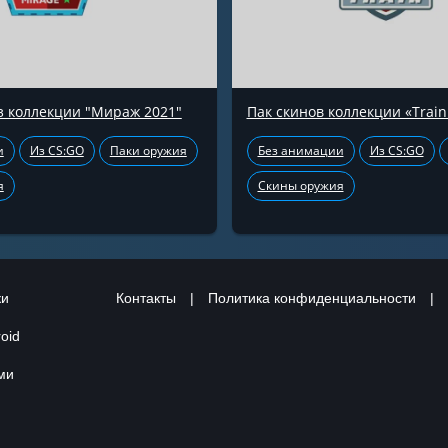
з коллекции "Мираж 2021"
Пак скинов коллекции «Train
и
Из CS:GO
Паки оружия
Без анимации
Из CS:GO
я
Скины оружия
ки
Контакты
|
Политика конфиденциальности
|
oid
ами