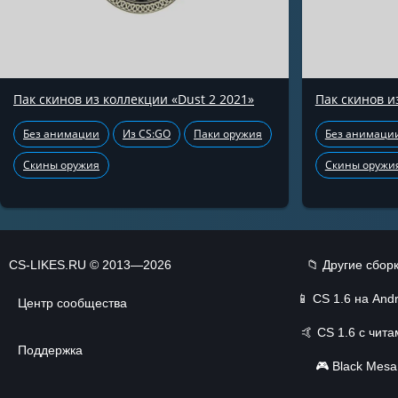
Пак скинов из коллекции «Dust 2 2021»
Пак скинов и
Без анимации
Из CS:GO
Паки оружия
Без анимаци
Скины оружия
Скины оружи
CS-LIKES.RU © 2013—2026
📁 Другие сбор
📱
CS 1.6 на Andr
Центр сообщества
🤙
CS 1.6 с чит
Поддержка
🎮
Black Mesa