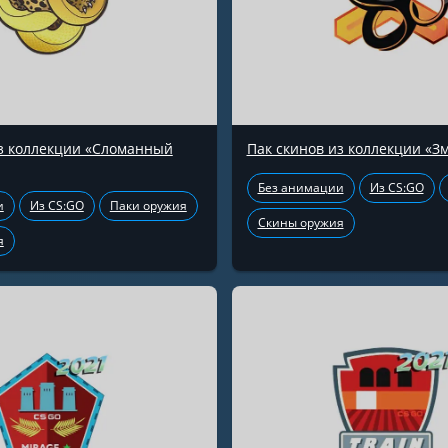
из коллекции «Сломанный
Пак скинов из коллекции «З
Без анимации
Из CS:GO
и
Из CS:GO
Паки оружия
Скины оружия
я