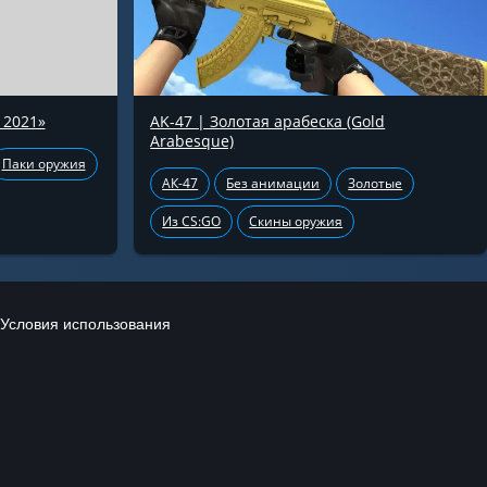
 2021»
AK-47 | Золотая арабеска (Gold
Arabesque)
Паки оружия
АК-47
Без анимации
Золотые
Из CS:GO
Скины оружия
Условия использования