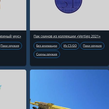
меиный укус»
Пак скинов из коллекции «Vertigo 2021»
Паки оружия
Без анимации
Из CS:GO
Паки оружия
Скины оружия