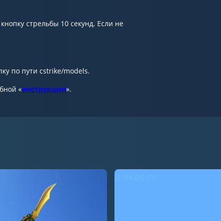
кнопку стрельбы 10 секунд. Если не
у по пути cstrike/models.
обной «
инструкции
».