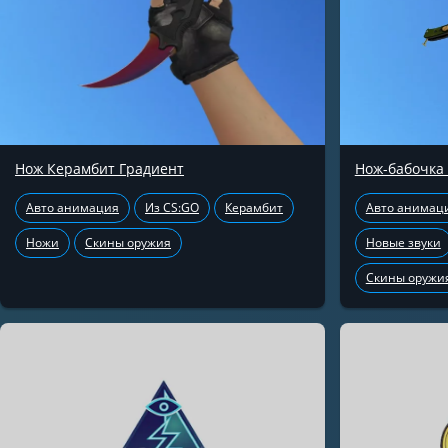
Нож Керамбит Градиент
Нож-бабочка
Авто анимация
Из CS:GO
Керамбит
Авто анимац
Ножи
Скины оружия
Новые звуки
Скины оружи