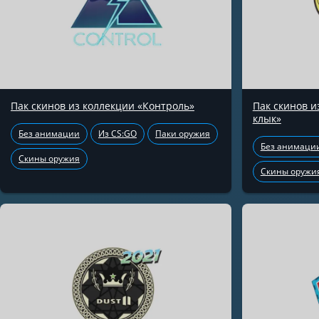
Пак скинов из коллекции «Контроль»
Пак скинов 
клык»
Без анимации
Из CS:GO
Паки оружия
Без анимаци
Скины оружия
Скины оружи