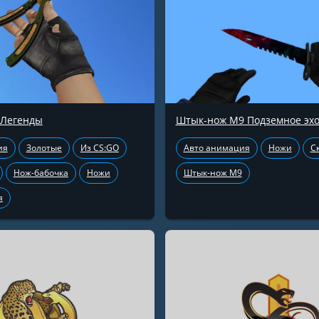
 Легенды
Штык-нож М9 Подземное эх
ия
Золотые
Из CS:GO
Авто анимация
Ножи
С
Нож-бабочка
Ножи
Штык-нож М9
я