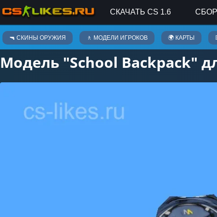
СКАЧАТЬ CS 1.6
СБОР
Скины оружия
🔫 СКИНЫ ОРУЖИЯ
🚶 МОДЕЛИ ИГРОКОВ
🌍 КАРТЫ
Модель "School Backpack" дл