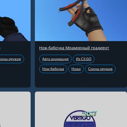
о
Нож-бабочка Мраморный градиент
кины оружия
Авто анимация
Из CS:GO
Нож-бабочка
Ножи
Скины оружия