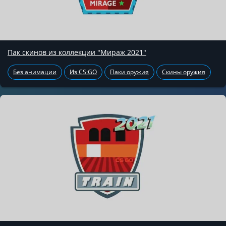
Пак скинов из коллекции "Мираж 2021"
Без анимации
Из CS:GO
Паки оружия
Скины оружия