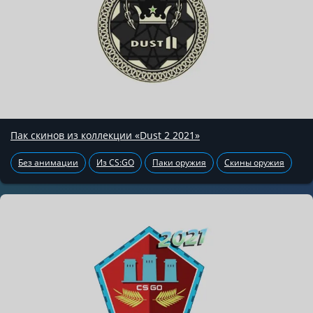
Пак скинов из коллекции «Dust 2 2021»
Без анимации
Из CS:GO
Паки оружия
Скины оружия