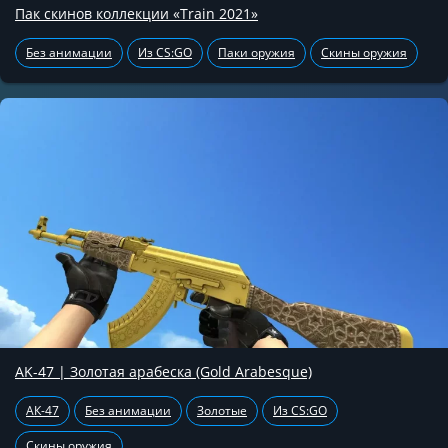
Пак скинов коллекции «Train 2021»
Без анимации
Из CS:GO
Паки оружия
Скины оружия
AK-47 | Золотая арабеска (Gold Arabesque)
АК-47
Без анимации
Золотые
Из CS:GO
Скины оружия