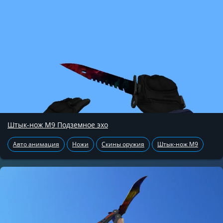
Штык-нож М9 Подземное эхо
Авто анимация
Ножи
Скины оружия
Штык-нож М9