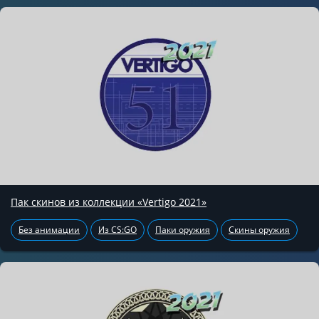
Пак скинов из коллекции «Vertigo 2021»
Без анимации
Из CS:GO
Паки оружия
Скины оружия