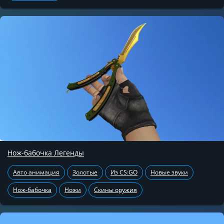
Нож-бабочка Легенды
Авто анимация
Золотые
Из CS:GO
Новые звуки
Нож-бабочка
Ножи
Скины оружия