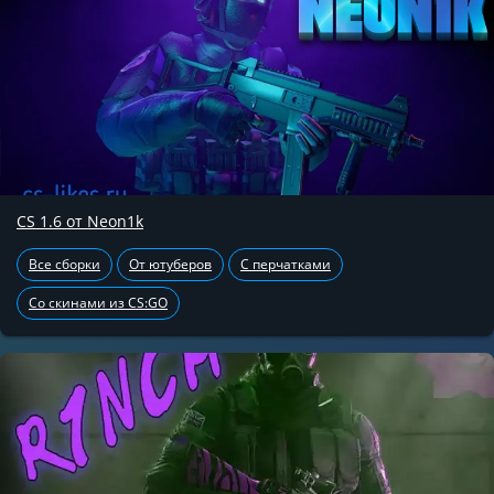
CS 1.6 от Neon1k
Все сборки
От ютуберов
С перчатками
Со скинами из CS:GO