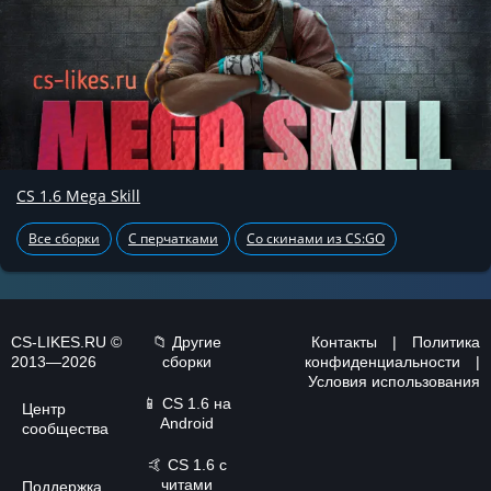
CS 1.6 Mega Skill
Все сборки
С перчатками
Со скинами из CS:GO
CS-LIKES.RU ©
📁 Другие
Контакты
|
Политика
2013—2026
сборки
конфиденциальности
|
Условия использования
📱
CS 1.6 на
Центр
Android
сообщества
🤙
CS 1.6 с
читами
Поддержка