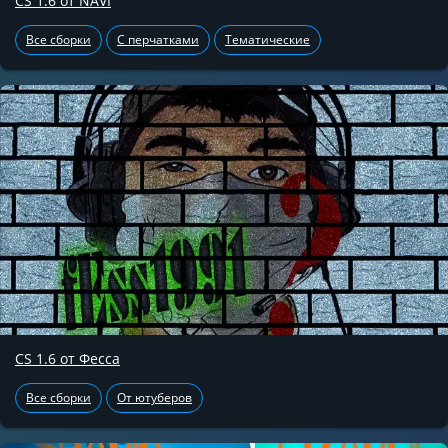
CS 1.6 от NAVI
Все сборки
С перчатками
Тематические
CS 1.6 от Фесса
Все сборки
От ютуберов