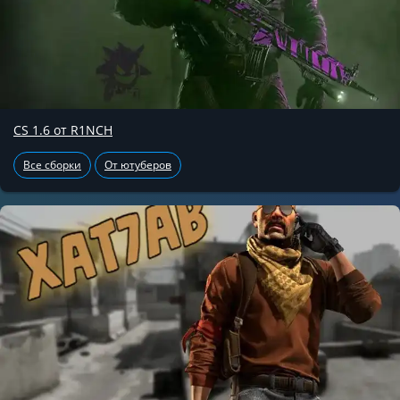
CS 1.6 от R1NCH
Все сборки
От ютуберов