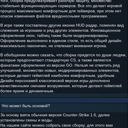
того, сборка предусматривает рабочую защиту, множество
стабильно функционирующих серверов. Все это делает игровой
процесс максимально комфортным для геймеров, при этом нет
опаски изменения файлов вредоносными программами.
В игре также поставлены другие иконки HUD радар, поменян вид
слежения за игроками и ряд других элементов. Инновационное
оформление окон, таблиц также были модернизированы.
Оформление выполнено в едином стиле, то есть общий дизайн
максимально лаконичен, не отвлекает внимания игрока.
В обобщении можно сказать, что сборка придется по душе людям,
которые предпочитают стандартную CS, а также являются
фанатами оформления из версии GO. Нельзя не отметить ряд
улучшений, множество новых, модернизированных элементов,
которые делают геймплей наиболее комфортным, удобным.
Дизайн персонажей классической версии игры дополнено
качественными скинами вооружения, которые делают геймплей
более ярким и динамичным.
Что может быть основой?
За основу взята обычная версия Counter-Strike 1.6, далее
установлены скины и моды.
На нашем сайте можно собрать свою сборку, для этого вам