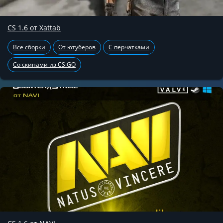
CS 1.6 от Xattab
Все сборки
От ютуберов
С перчатками
Со скинами из CS:GO