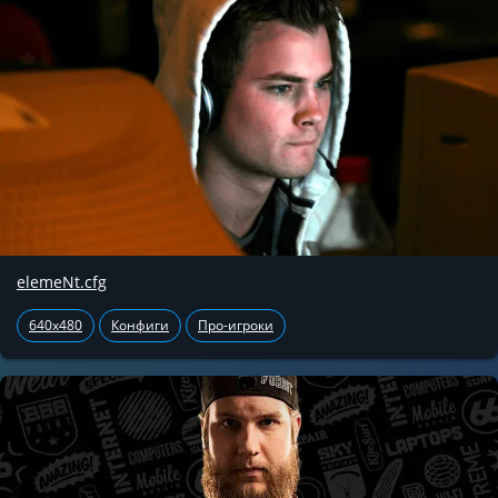
elemeNt.cfg
640x480
Конфиги
Про-игроки