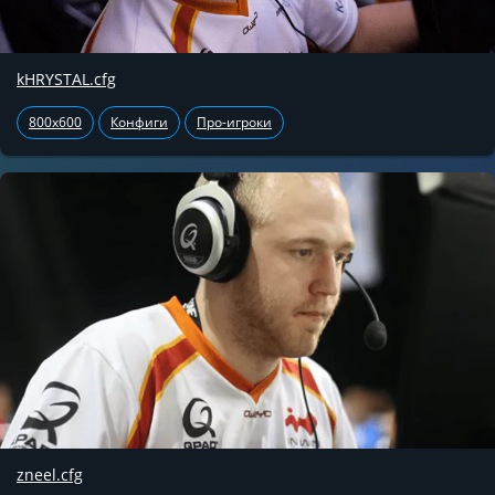
kHRYSTAL.cfg
800x600
Конфиги
Про-игроки
zneel.cfg