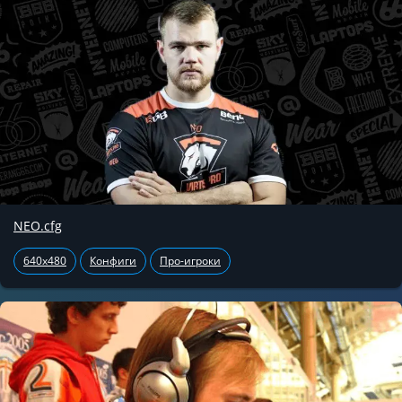
NEO.cfg
640x480
Конфиги
Про-игроки