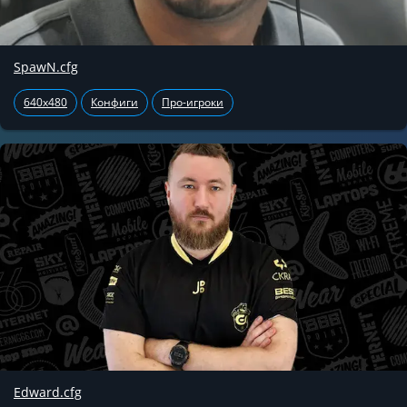
SpawN.cfg
640x480
Конфиги
Про-игроки
Edward.cfg