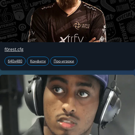
f0rest.cfg
640x480
Конфиги
Про-игроки