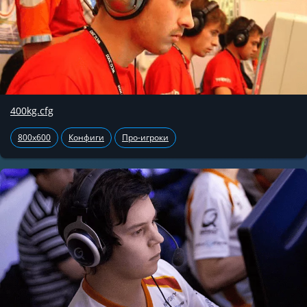
400kg.cfg
800x600
Конфиги
Про-игроки