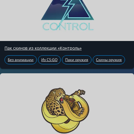
Пак скинов из коллекции «Контроль»
Без анимации
Из CS:GO
Паки оружия
Скины оружия