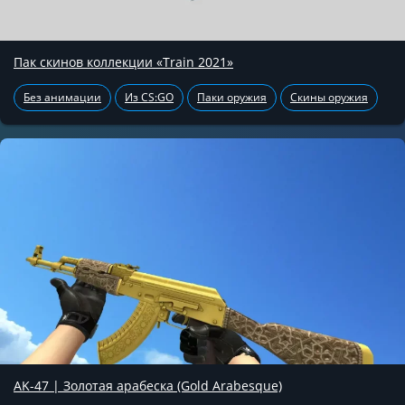
Пак скинов коллекции «Train 2021»
Без анимации
Из CS:GO
Паки оружия
Скины оружия
AK-47 | Золотая арабеска (Gold Arabesque)