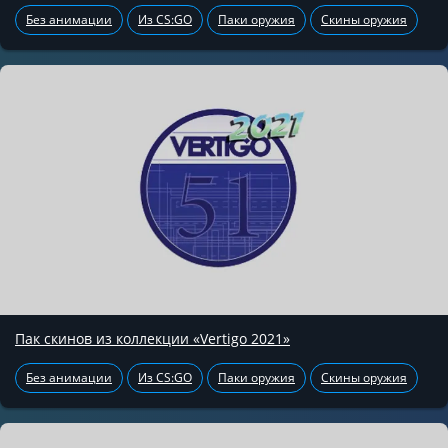
Без анимации
Из CS:GO
Паки оружия
Скины оружия
Пак скинов из коллекции «Vertigo 2021»
Без анимации
Из CS:GO
Паки оружия
Скины оружия