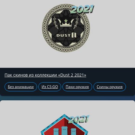
Пак скинов из коллекции «Dust 2 2021»
Без анимации
Из CS:GO
Паки оружия
Скины оружия