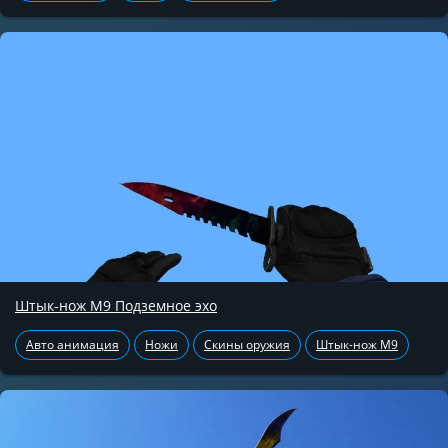
Штык-нож М9 Подземное эхо
Авто анимация
Ножи
Скины оружия
Штык-нож М9