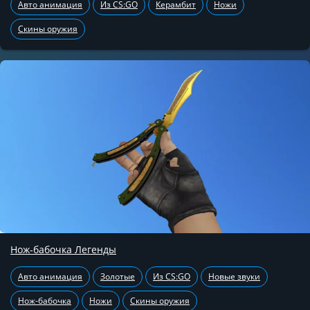
Авто анимация
Из CS:GO
Керамбит
Ножи
Скины оружия
Нож-бабочка Легенды
Авто анимация
Золотые
Из CS:GO
Новые звуки
Нож-бабочка
Ножи
Скины оружия