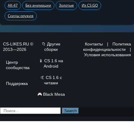
АК-47
Без анимации
Золотые
Из CS:GO
Скины оружия
CS-LIKES.RU ©
📁 Другие
Контакты
|
Политика
2013—2026
сборки
конфиденциальности
|
Условия использования
📱
CS 1.6 на
Центр
Android
сообщества
🤙
CS 1.6 с
читами
Поддержка
🎮
Black Mesa
Search