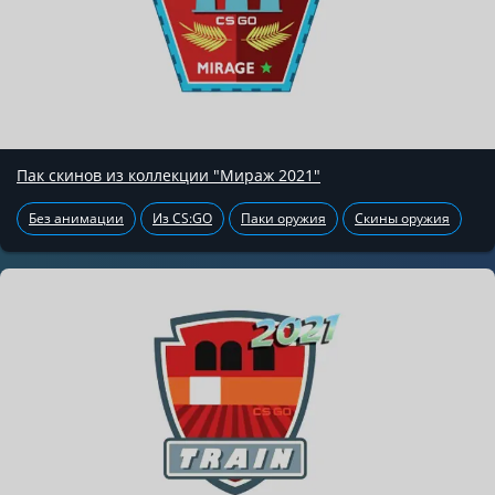
Пак скинов из коллекции "Мираж 2021"
Без анимации
Из CS:GO
Паки оружия
Скины оружия