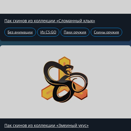
Пак скинов из коллекции «Сломанный клык»
Без анимации
Из CS:GO
Паки оружия
Скины оружия
Пак скинов из коллекции «Змеиный укус»