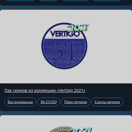
Пак скинов из коллекции «Vertigo 2021»
Без анимации
Из CS:GO
Паки оружия
Скины оружия