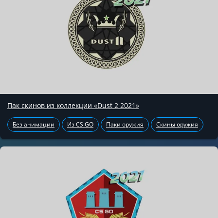
Пак скинов из коллекции «Dust 2 2021»
Без анимации
Из CS:GO
Паки оружия
Скины оружия