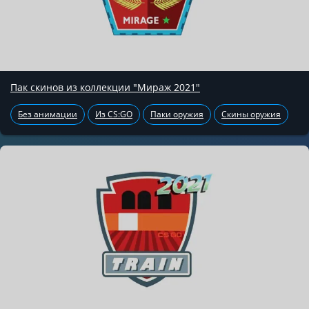
Пак скинов из коллекции "Мираж 2021"
Без анимации
Из CS:GO
Паки оружия
Скины оружия