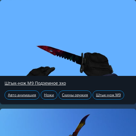
Штык-нож М9 Подземное эхо
Авто анимация
Ножи
Скины оружия
Штык-нож М9