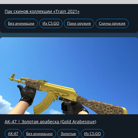
Пак скинов коллекции «Train 2021»
Без анимации
Из CS:GO
Паки оружия
Скины оружия
AK-47 | Золотая арабеска (Gold Arabesque)
АК-47
Без анимации
Золотые
Из CS:GO