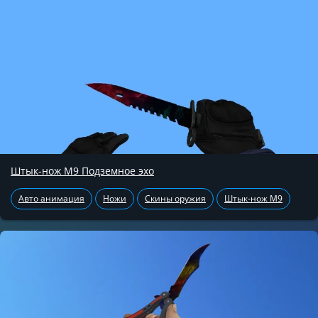
Штык-нож М9 Подземное эхо
Авто анимация
Ножи
Скины оружия
Штык-нож М9