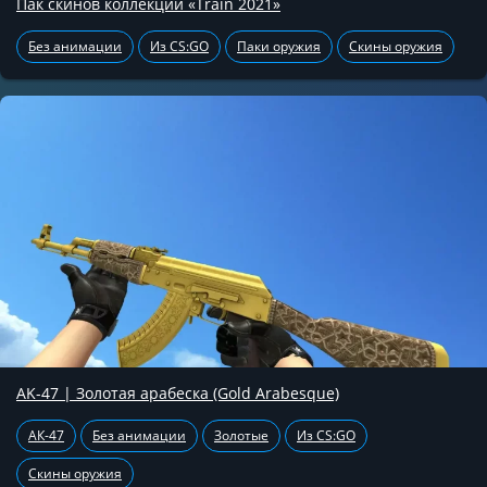
Пак скинов коллекции «Train 2021»
Без анимации
Из CS:GO
Паки оружия
Скины оружия
AK-47 | Золотая арабеска (Gold Arabesque)
АК-47
Без анимации
Золотые
Из CS:GO
Скины оружия