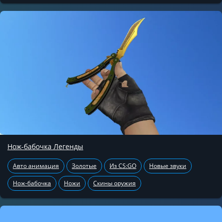
Нож-бабочка Легенды
Авто анимация
Золотые
Из CS:GO
Новые звуки
Нож-бабочка
Ножи
Скины оружия