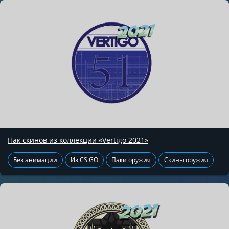
Пак скинов из коллекции «Vertigo 2021»
Без анимации
Из CS:GO
Паки оружия
Скины оружия