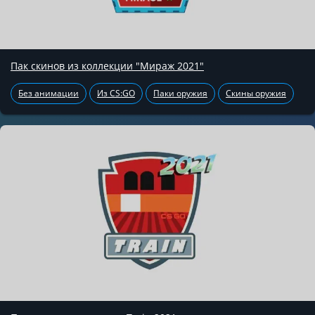
Пак скинов из коллекции "Мираж 2021"
Без анимации
Из CS:GO
Паки оружия
Скины оружия