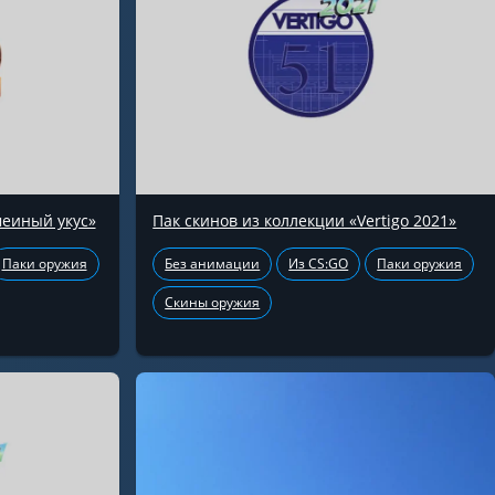
меиный укус»
Пак скинов из коллекции «Vertigo 2021»
Паки оружия
Без анимации
Из CS:GO
Паки оружия
Скины оружия