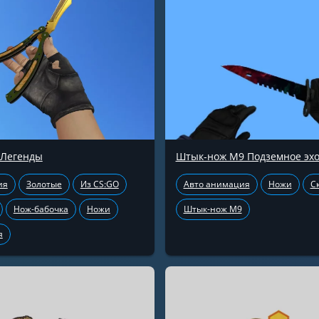
 Легенды
Штык-нож М9 Подземное эх
ия
Золотые
Из CS:GO
Авто анимация
Ножи
С
Нож-бабочка
Ножи
Штык-нож М9
я