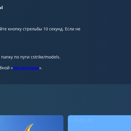
ы
те кнопку стрельбы 10 секунд. Если не
папку по пути cstrike/models.
обной «
инструкции
».