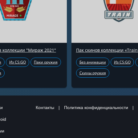
з коллекции "Мираж 2021"
Пак скинов коллекции «Train
и
Из CS:GO
Паки оружия
Без анимации
Из CS:GO
я
Скины оружия
ки
Контакты
|
Политика конфиденциальности
|
oid
ами