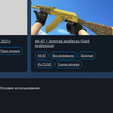
 2021»
AK-47 | Золотая арабеска (Gold
Arabesque)
Паки оружия
АК-47
Без анимации
Золотые
Из CS:GO
Скины оружия
Условия использования