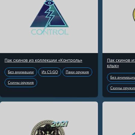
Пак скинов из коллекции «Контроль»
Пак скинов 
клык»
Без анимации
Из CS:GO
Паки оружия
Без анимаци
Скины оружия
Скины оружи