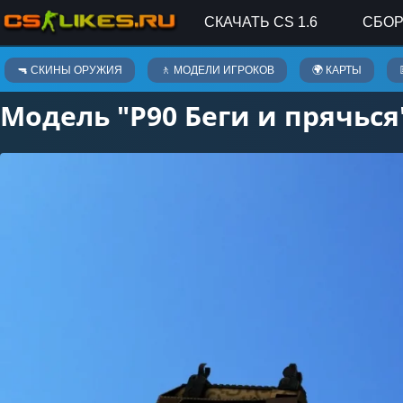
СКАЧАТЬ CS 1.6
СБОР
Скины оружия
🔫 СКИНЫ ОРУЖИЯ
🚶 МОДЕЛИ ИГРОКОВ
🌍 КАРТЫ
Модель "P90 Беги и прячься"