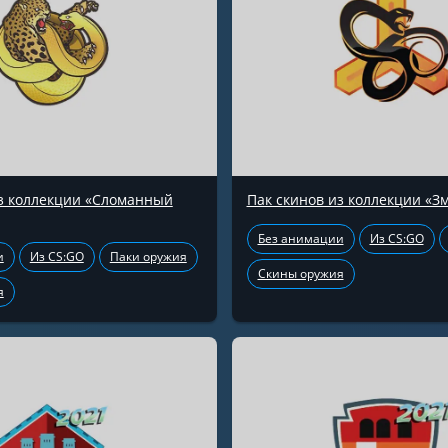
из коллекции «Сломанный
Пак скинов из коллекции «З
Без анимации
Из CS:GO
и
Из CS:GO
Паки оружия
Скины оружия
я