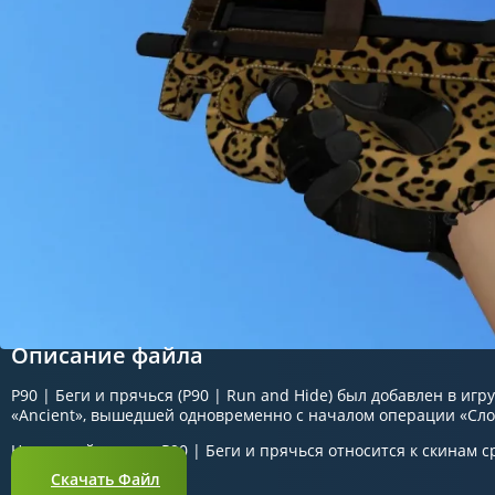
Описание файла
P90 | Беги и прячься (P90 | Run and Hide) был добавлен в игр
«Ancient», вышедшей одновременно с началом операции «Сл
На данный момент P90 | Беги и прячься относится к скинам 
Скачать Файл