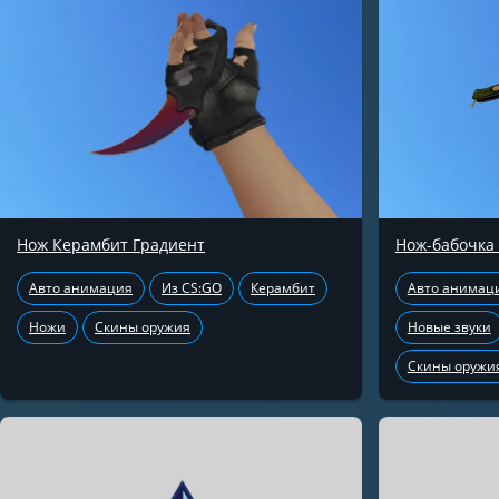
Нож Керамбит Градиент
Нож-бабочка
Авто анимация
Из CS:GO
Керамбит
Авто анимац
Ножи
Скины оружия
Новые звуки
Скины оружи