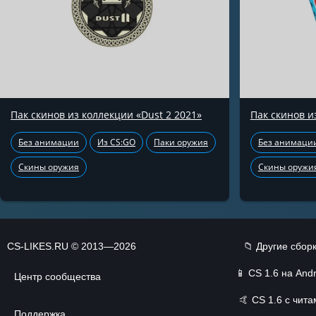
Пак скинов из коллекции «Dust 2 2021»
Пак скинов и
Без анимации
Из CS:GO
Паки оружия
Без анимаци
Скины оружия
Скины оружи
CS-LIKES.RU © 2013—2026
📁 Другие сбор
📱
CS 1.6 на Andr
Центр сообщества
🤙
CS 1.6 с чит
Поддержка