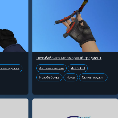
о
Нож-бабочка Мраморный градиент
кины оружия
Авто анимация
Из CS:GO
Нож-бабочка
Ножи
Скины оружия