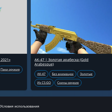
 2021»
AK-47 | Золотая арабеска (Gold
Arabesque)
Паки оружия
АК-47
Без анимации
Золотые
Из CS:GO
Скины оружия
Условия использования