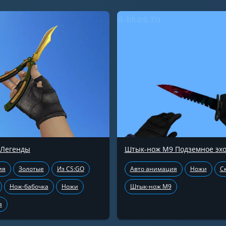
 Легенды
Штык-нож М9 Подземное эх
ия
Золотые
Из CS:GO
Авто анимация
Ножи
С
Нож-бабочка
Ножи
Штык-нож М9
я