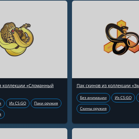
из коллекции «Сломанный
Пак скинов из коллекции «З
Без анимации
Из CS:GO
и
Из CS:GO
Паки оружия
Скины оружия
я