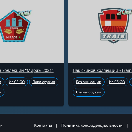
з коллекции "Мираж 2021"
Пак скинов коллекции «Train
и
Из CS:GO
Паки оружия
Без анимации
Из CS:GO
я
Скины оружия
ки
Контакты
|
Политика конфиденциальности
|