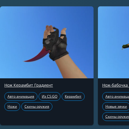
Нож Керамбит Градиент
Нож-бабочка
Авто анимация
Из CS:GO
Керамбит
Авто анимац
Ножи
Скины оружия
Новые звуки
Скины оружи