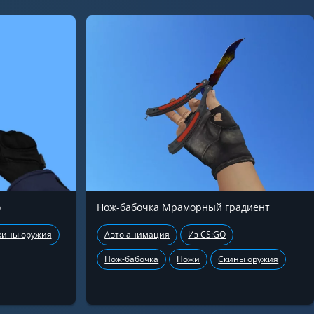
о
Нож-бабочка Мраморный градиент
кины оружия
Авто анимация
Из CS:GO
Нож-бабочка
Ножи
Скины оружия