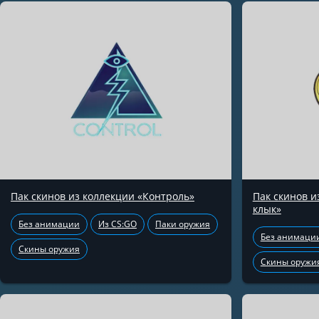
Пак скинов из коллекции «Контроль»
Пак скинов 
клык»
Без анимации
Из CS:GO
Паки оружия
Без анимаци
Скины оружия
Скины оружи