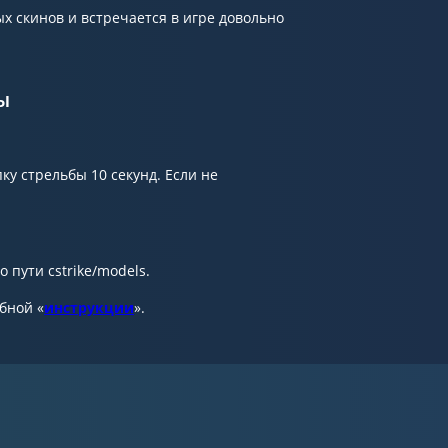
х скинов и встречается в игре довольно
ы
у стрельбы 10 секунд. Если не
 пути cstrike/models.
обной «
инструкции
».