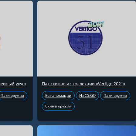
меиный укус»
Пак скинов из коллекции «Vertigo 2021»
Паки оружия
Без анимации
Из CS:GO
Паки оружия
Скины оружия