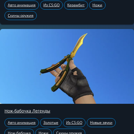
Авто анимация
Из CS:GO
Керамбит
Ножи
Скины оружия
Нож-бабочка Легенды
Авто анимация
Золотые
Из CS:GO
Новые звуки
Нож-бабочка
Ножи
Скины оружия