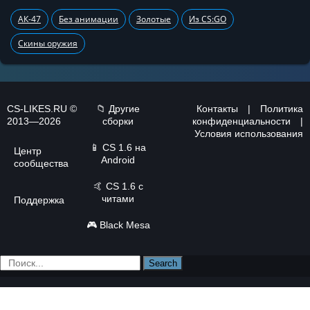
АК-47
Без анимации
Золотые
Из CS:GO
Скины оружия
CS-LIKES.RU ©
📁 Другие
Контакты
|
Политика
2013—2026
сборки
конфиденциальности
|
Условия использования
📱
CS 1.6 на
Центр
Android
сообщества
🤙
CS 1.6 с
читами
Поддержка
🎮
Black Mesa
Search