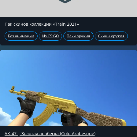
Пак скинов коллекции «Train 2021»
Без анимации
Из CS:GO
Паки оружия
Скины оружия
AK-47 | Золотая арабеска (Gold Arabesque)