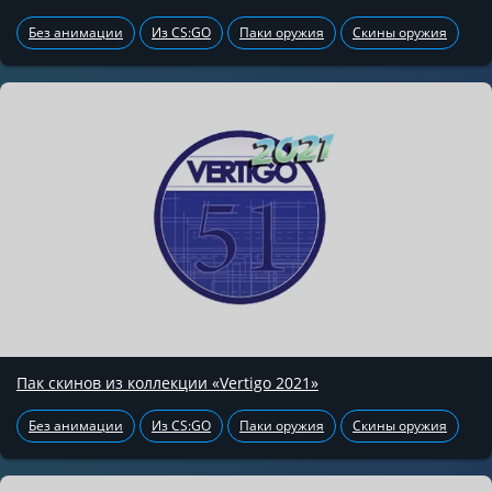
Без анимации
Из CS:GO
Паки оружия
Скины оружия
Пак скинов из коллекции «Vertigo 2021»
Без анимации
Из CS:GO
Паки оружия
Скины оружия