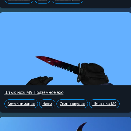
Штык-нож М9 Подземное эхо
Авто анимация
Ножи
Скины оружия
Штык-нож М9