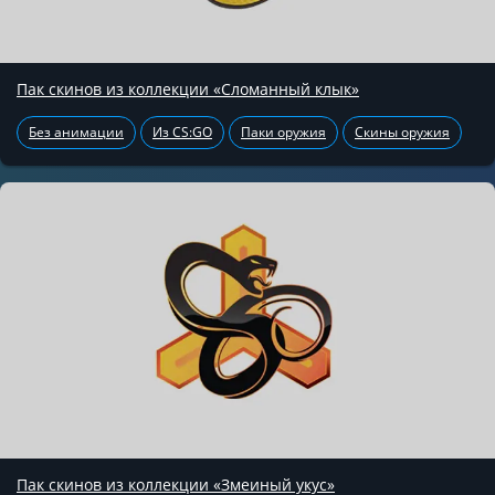
Пак скинов из коллекции «Сломанный клык»
Без анимации
Из CS:GO
Паки оружия
Скины оружия
Пак скинов из коллекции «Змеиный укус»