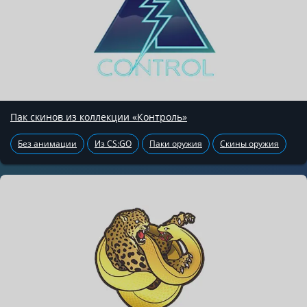
Пак скинов из коллекции «Контроль»
Без анимации
Из CS:GO
Паки оружия
Скины оружия