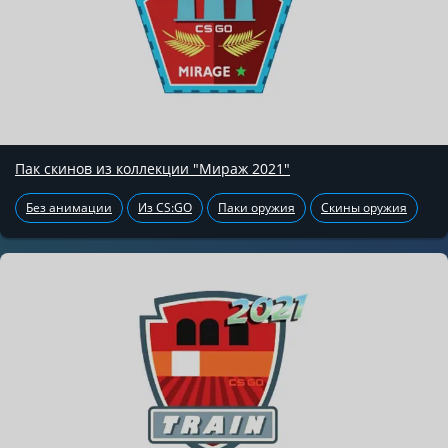
Пак скинов из коллекции "Мираж 2021"
Без анимации
Из CS:GO
Паки оружия
Скины оружия